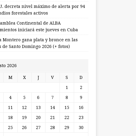
U. decreta nivel máximo de alerta por 94
dios forestales activos
samblea Continental de ALBA
mientos iniciará este jueves en Cuba
a Montero gana plata y bronce en las
s de Santo Domingo 2026 (+ fotos)
sto 2026
M
X
J
V
S
D
1
2
4
5
6
7
8
9
11
12
13
14
15
16
18
19
20
21
22
23
25
26
27
28
29
30