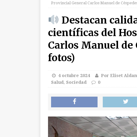
Provincial General Carlos Manuel de Céspedes 
NYT
CUBA
Destacan calida
[ 5 agosto 2026 ]
T
científicas del Ho
de Venezuela”
Carlos Manuel de 
[ 6 agosto 2026 ]
U
[ 6 agosto 2026 ]
R
fotos)
INTERNACIONALE
[ 6 agosto 2026 ]
I
4 octubre 2024
Por Eliset Alda
Salud
,
Sociedad
0
INTERNACIO
[ 6 agosto 2026 ]
E
electoral estadouni