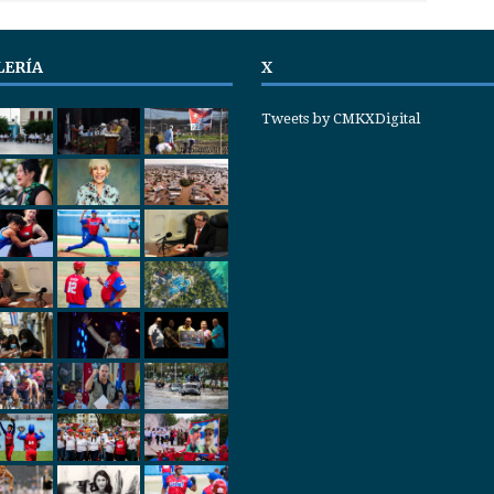
LERÍA
X
Tweets by CMKXDigital