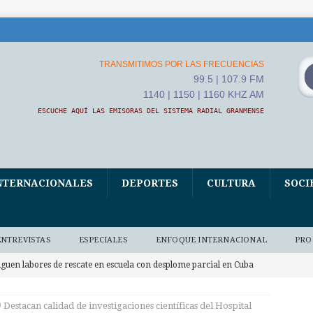
TRANSMITIMOS POR LAS FRECUENCIAS
99.5 | 107.9 FM
1140 | 1150 | 1160 KHZ AM
ESCUCHE AQUÍ LAS EMISORAS DEL SISTEMA RADIAL GRANMENSE
NTERNACIONALES
DEPORTES
CULTURA
SOCI
ENTREVISTAS
ESPECIALES
ENFOQUE INTERNACIONAL
PRO
iguen labores de rescate en escuela con desplome parcial en Cuba
Destacan calidad de investigaciones científicas del Hospital
stados Unidos envía grupos secretos de inteligencia a Cuba, según