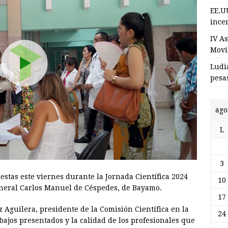
EE.U
incen
IV A
Movi
Ludi
pesa
ago
L
3
stas este viernes durante la Jornada Científica 2024
10
eneral Carlos Manuel de Céspedes, de Bayamo.
17
z Aguilera, presidente de la Comisión Científica en la
24
abajos presentados y la calidad de los profesionales que