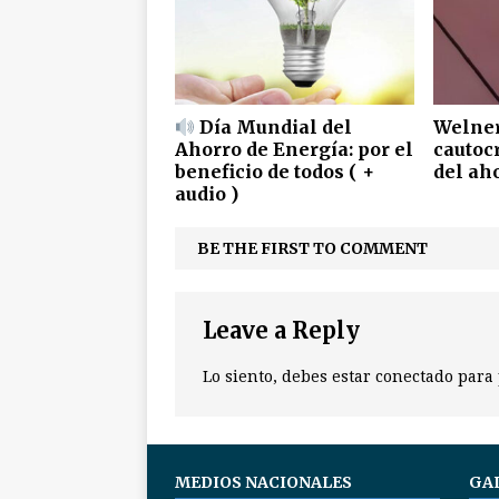
Día Mundial del
Welner
Ahorro de Energía: por el
cautoc
beneficio de todos ( +
del ah
audio )
BE THE FIRST TO COMMENT
Leave a Reply
Lo siento, debes estar
conectado
para 
MEDIOS NACIONALES
GA