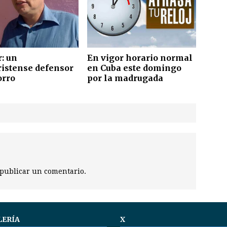
: un
En vigor horario normal
ristense defensor
en Cuba este domingo
orro
por la madrugada
publicar un comentario.
LERÍA
X