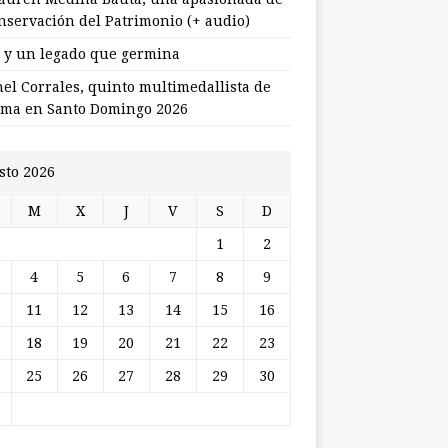
onservación del Patrimonio (+ audio)
l y un legado que germina
nel Corrales, quinto multimedallista de
ma en Santo Domingo 2026
sto 2026
M
X
J
V
S
D
1
2
4
5
6
7
8
9
11
12
13
14
15
16
18
19
20
21
22
23
25
26
27
28
29
30