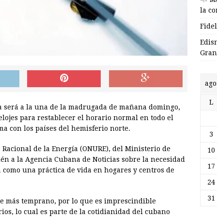
la c
Fide
Edis
Gran
ago
L
a será a la una de la madrugada de mañana domingo,
lojes para restablecer el horario normal en todo el
rma con los países del hemisferio norte.
3
o Racional de la Energía (ONURE), del Ministerio de
10
én a la Agencia Cubana de Noticias sobre la necesidad
17
a como una práctica de vida en hogares y centros de
24
31
ce más temprano, por lo que es imprescindible
ios, lo cual es parte de la cotidianidad del cubano