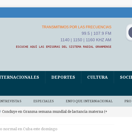
TRANSMITIMOS POR LAS FRECUENCIAS
99.5 | 107.9 FM
1140 | 1150 | 1160 KHZ AM
ESCUCHE AQUÍ LAS EMISORAS DEL SISTEMA RADIAL GRANMENSE
NTERNACIONALES
DEPORTES
CULTURA
SOCI
ENTREVISTAS
ESPECIALES
ENFOQUE INTERNACIONAL
PRO
Concluye en Granma semana mundial de lactancia materna (+
AUDIO BAJO DEMANDA
io normal en Cuba este domingo
mbajador cubano agradece apoyo de Unión Económica