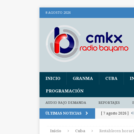
8 AGOSTO 2026
INICIO
GRANMA
CUBA
I
PROGRAMACIÓN
AUDIO BAJO DEMANDA
REPORTAJES
ÚLTIMAS NOTICIAS
[ 7 agosto 2026 ]
audio y fotos)
Inicio
Cuba
Restablecen horar
[ 7 agosto 2026 ]
E