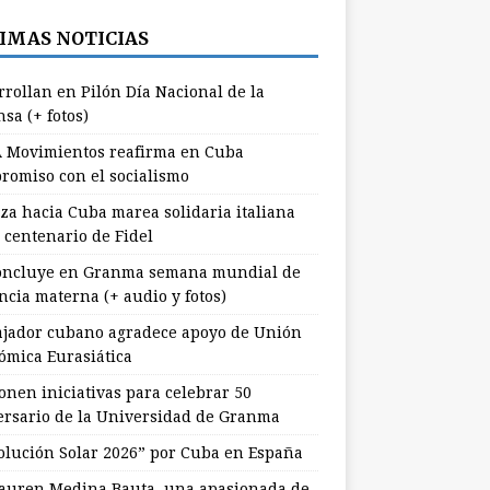
IMAS NOTICIAS
rrollan en Pilón Día Nacional de la
sa (+ fotos)
 Movimientos reafirma en Cuba
romiso con el socialismo
za hacia Cuba marea solidaria italiana
 centenario de Fidel
ncluye en Granma semana mundial de
ncia materna (+ audio y fotos)
jador cubano agradece apoyo de Unión
ómica Eurasiática
onen iniciativas para celebrar 50
ersario de la Universidad de Granma
olución Solar 2026” por Cuba en España
uren Medina Bauta, una apasionada de