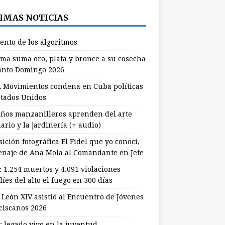
IMAS NOTICIAS
lento de los algoritmos
ma suma oro, plata y bronce a su cosecha
anto Domingo 2026
 Movimientos condena en Cuba políticas
stados Unidos
ños manzanilleros aprenden del arte
ario y la jardinería (+ audio)
ición fotográfica El Fidel que yo conocí,
naje de Ana Mola al Comandante en Jefe
: 1.254 muertos y 4.091 violaciones
líes del alto el fuego en 300 días
 León XIV asistió al Encuentro de Jóvenes
ciscanos 2026
: legado vivo en la juventud