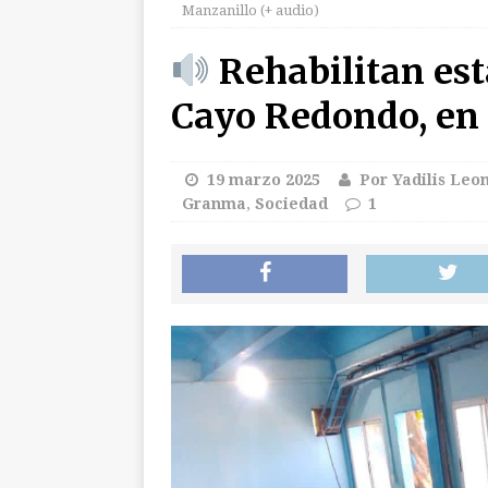
Manzanillo (+ audio)
Mola al Comandant
Rehabilitan es
[ 6 agosto 2026 ]
G
Cayo Redondo, en 
300 días
INTE
[ 6 agosto 2026 ]
P
19 marzo 2025
Por Yadilis Leo
INTERNACIO
Granma
,
Sociedad
1
[ 6 agosto 2026 ]
E
[ 6 agosto 2026 ]
G
2026
DEPORT
[ 6 agosto 2026 ]
A
CUBA