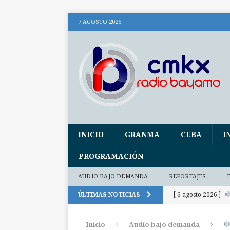
7 AGOSTO 2026
INICIO
GRANMA
CUBA
I
PROGRAMACIÓN
AUDIO BAJO DEMANDA
REPORTAJES
ÚLTIMAS NOTICIAS
[ 6 agosto 2026 ]
(+ audio)
AUDI
Inicio
Audio bajo demanda
[ 6 agosto 2026 ]
E