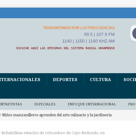
TRANSMITIMOS POR LAS FRECUENCIAS
99.5 | 107.9 FM
1140 | 1150 | 1160 KHZ AM
ESCUCHE AQUÍ LAS EMISORAS DEL SISTEMA RADIAL GRANMENSE
NTERNACIONALES
DEPORTES
CULTURA
SOCI
ENTREVISTAS
ESPECIALES
ENFOQUE INTERNACIONAL
PRO
Niños manzanilleros aprenden del arte culinario y la jardinería
O BAJO DEMANDA
Rehabilitan estación de rebombeo de Cayo Redondo, en
xposición fotográfica El Fidel que yo conocí, homenaje de Ana