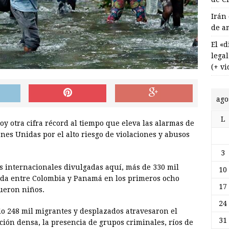
Irán
de a
El «
lega
(+ vi
ago
L
oy otra cifra récord al tiempo que eleva las alarmas de
es Unidas por el alto riesgo de violaciones y abusos
3
s internacionales divulgadas aquí, más de 330 mil
10
cada entre Colombia y Panamá en los primeros ocho
17
fueron niños.
24
do 248 mil migrantes y desplazados atravesaron el
31
ción densa, la presencia de grupos criminales, ríos de