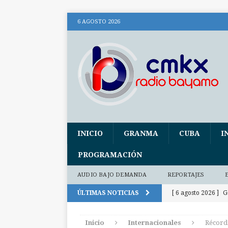
6 AGOSTO 2026
INICIO
GRANMA
CUBA
I
PROGRAMACIÓN
AUDIO BAJO DEMANDA
REPORTAJES
ÚLTIMAS NOTICIAS
[ 6 agosto 2026 ]
G
300 días
INTE
Inicio
Internacionales
Récord 
[ 6 agosto 2026 ]
P