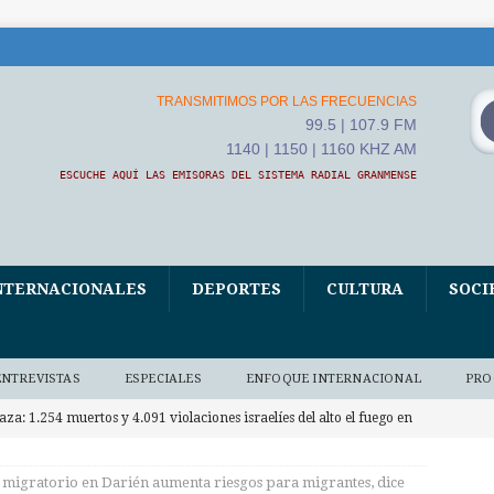
TRANSMITIMOS POR LAS FRECUENCIAS
99.5 | 107.9 FM
1140 | 1150 | 1160 KHZ AM
ESCUCHE AQUÍ LAS EMISORAS DEL SISTEMA RADIAL GRANMENSE
NTERNACIONALES
DEPORTES
CULTURA
SOCI
ENTREVISTAS
ESPECIALES
ENFOQUE INTERNACIONAL
PRO
aza: 1.254 muertos y 4.091 violaciones israelíes del alto el fuego en
RNACIONALES
migratorio en Darién aumenta riesgos para migrantes, dice
apa León XIV asistió al Encuentro de Jóvenes Franciscanos 2026