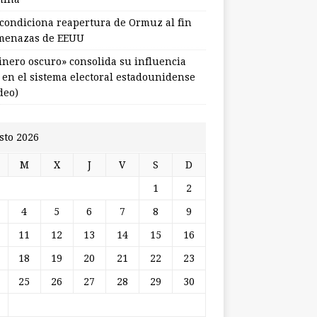
 condiciona reapertura de Ormuz al fin
menazas de EEUU
dinero oscuro» consolida su influencia
l en el sistema electoral estadounidense
deo)
sto 2026
M
X
J
V
S
D
1
2
4
5
6
7
8
9
11
12
13
14
15
16
18
19
20
21
22
23
25
26
27
28
29
30