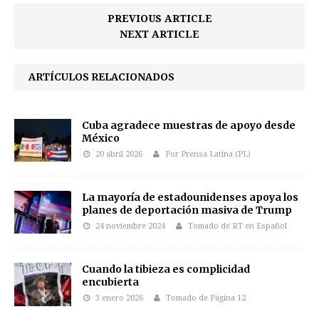
PREVIOUS ARTICLE
NEXT ARTICLE
ARTÍCULOS RELACIONADOS
Cuba agradece muestras de apoyo desde
México
20 abril 2026
Por Prensa Latina (PL)
La mayoría de estadounidenses apoya los
planes de deportación masiva de Trump
24 noviembre 2024
Tomado de RT en Español
Cuando la tibieza es complicidad
encubierta
3 enero 2026
Tomado de Página 12