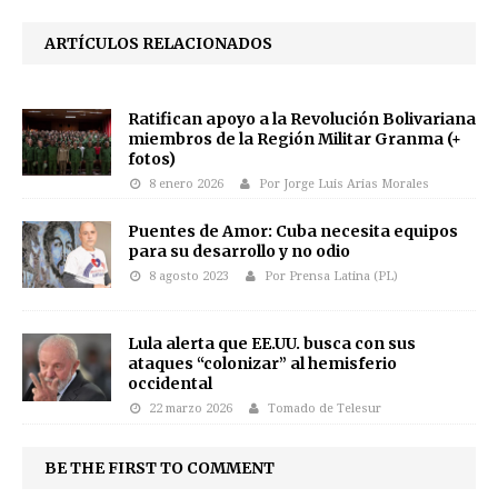
ARTÍCULOS RELACIONADOS
Ratifican apoyo a la Revolución Bolivariana
miembros de la Región Militar Granma (+
fotos)
8 enero 2026
Por Jorge Luis Arias Morales
Puentes de Amor: Cuba necesita equipos
para su desarrollo y no odio
8 agosto 2023
Por Prensa Latina (PL)
Lula alerta que EE.UU. busca con sus
ataques “colonizar” al hemisferio
occidental
22 marzo 2026
Tomado de Telesur
BE THE FIRST TO COMMENT