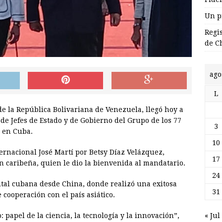
Un p
Regi
de C
ago
L
e la República Bolivariana de Venezuela, llegó hoy a
 de Jefes de Estado y de Gobierno del Grupo de los 77
3
a en Cuba.
10
ernacional José Martí por Betsy Díaz Velázquez,
17
n caribeña, quien le dio la bienvenida al mandatario.
24
ital cubana desde China, donde realizó una exitosa
31
e cooperación con el país asiático.
« Jul
: papel de la ciencia, la tecnología y la innovación”,