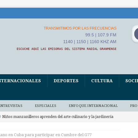
TRANSMITIMOS POR LAS FRECUENCIAS
99.5 | 107.9 FM
1140 | 1150 | 1160 KHZ AM
ESCUCHE AQUÍ LAS EMISORAS DEL SISTEMA RADIAL GRANMENSE
NTERNACIONALES
DEPORTES
CULTURA
SOCI
ENTREVISTAS
ESPECIALES
ENFOQUE INTERNACIONAL
PRO
Niños manzanilleros aprenden del arte culinario y la jardinería
O BAJO DEMANDA
lano en Cuba para participar en Cumbre del G77
xposición fotográfica El Fidel que yo conocí, homenaje de Ana