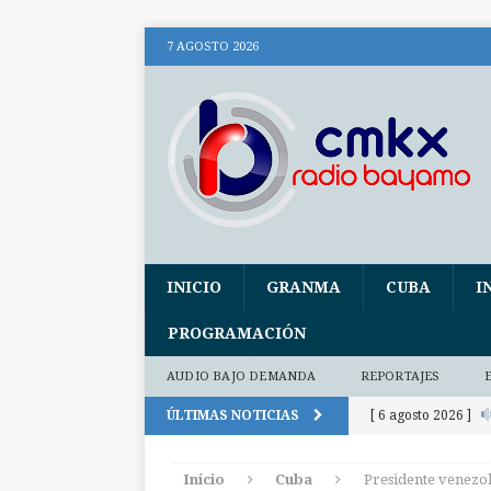
7 AGOSTO 2026
INICIO
GRANMA
CUBA
I
PROGRAMACIÓN
AUDIO BAJO DEMANDA
REPORTAJES
ÚLTIMAS NOTICIAS
[ 6 agosto 2026 ]
(+ audio)
AUDI
Inicio
Cuba
Presidente venezo
[ 6 agosto 2026 ]
E