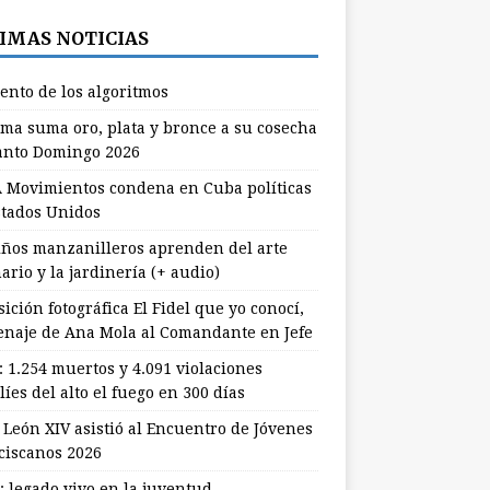
IMAS NOTICIAS
lento de los algoritmos
ma suma oro, plata y bronce a su cosecha
anto Domingo 2026
 Movimientos condena en Cuba políticas
stados Unidos
ños manzanilleros aprenden del arte
ario y la jardinería (+ audio)
ición fotográfica El Fidel que yo conocí,
naje de Ana Mola al Comandante en Jefe
: 1.254 muertos y 4.091 violaciones
líes del alto el fuego en 300 días
 León XIV asistió al Encuentro de Jóvenes
ciscanos 2026
: legado vivo en la juventud