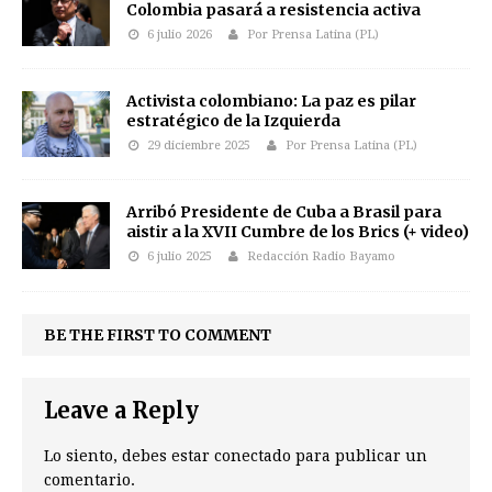
Colombia pasará a resistencia activa
6 julio 2026
Por Prensa Latina (PL)
Activista colombiano: La paz es pilar
estratégico de la Izquierda
29 diciembre 2025
Por Prensa Latina (PL)
Arribó Presidente de Cuba a Brasil para
aistir a la XVII Cumbre de los Brics (+ video)
6 julio 2025
Redacción Radio Bayamo
BE THE FIRST TO COMMENT
Leave a Reply
Lo siento, debes estar
conectado
para publicar un
comentario.