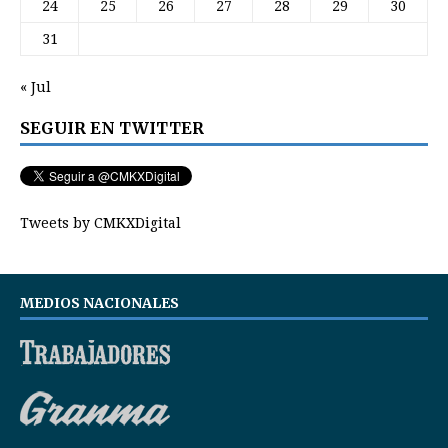
24
25
26
27
28
29
30
31
« Jul
SEGUIR EN TWITTER
Tweets by CMKXDigital
MEDIOS NACIONALES