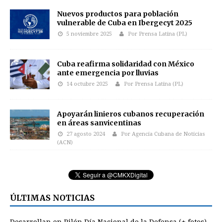
Nuevos productos para población
vulnerable de Cuba en Ibergecyt 2025
5 noviembre 2025
Por Prensa Latina (PL)
Cuba reafirma solidaridad con México
ante emergencia por lluvias
14 octubre 2025
Por Prensa Latina (PL)
Apoyarán linieros cubanos recuperación
en áreas sanvicentinas
27 agosto 2024
Por Agencia Cubana de Noticias
(ACN)
ÚLTIMAS NOTICIAS
Desarrollan en Pilón Día Nacional de la Defensa (+ fotos)