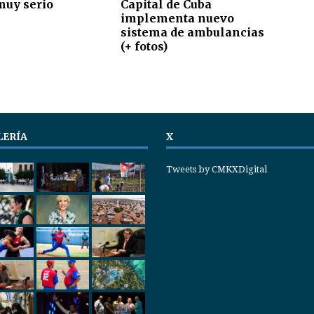
muy serio
Capital de Cuba
implementa nuevo
sistema de ambulancias
(+ fotos)
LERÍA
X
Tweets by CMKXDigital