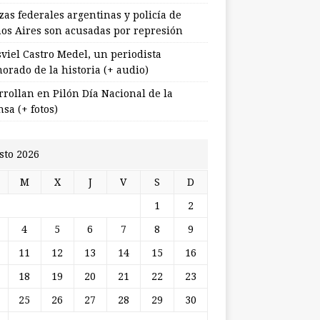
zas federales argentinas y policía de
os Aires son acusadas por represión
viel Castro Medel, un periodista
orado de la historia (+ audio)
rrollan en Pilón Día Nacional de la
sa (+ fotos)
sto 2026
M
X
J
V
S
D
1
2
4
5
6
7
8
9
11
12
13
14
15
16
18
19
20
21
22
23
25
26
27
28
29
30