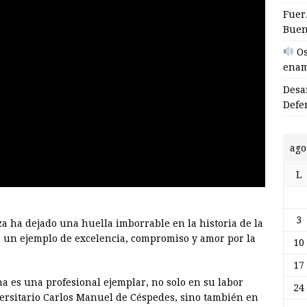
Fuer
Buen
Os
enam
Desa
Defen
ago
L
3
 ha dejado una huella imborrable en la historia de la
un ejemplo de excelencia, compromiso y amor por la
10
17
na es una profesional ejemplar, no solo en su labor
24
iversitario Carlos Manuel de Céspedes, sino también en