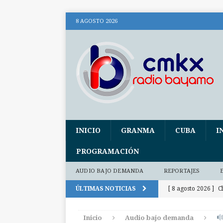
8 AGOSTO 2026
INICIO
GRANMA
CUBA
I
PROGRAMACIÓN
AUDIO BAJO DEMANDA
REPORTAJES
ÚLTIMAS NOTICIAS
[ 8 agosto 2026 ]
C
CUBA
Inicio
Audio bajo demanda
[ 8 agosto 2026 ]
A