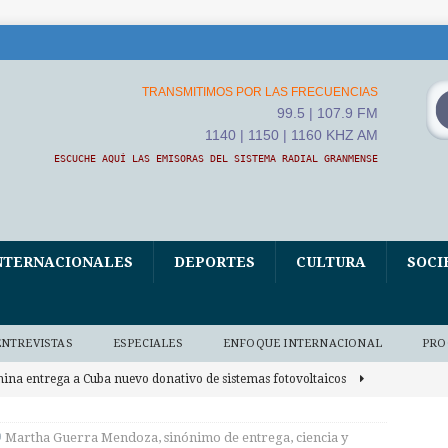
TRANSMITIMOS POR LAS FRECUENCIAS
99.5 | 107.9 FM
1140 | 1150 | 1160 KHZ AM
ESCUCHE AQUÍ LAS EMISORAS DEL SISTEMA RADIAL GRANMENSE
NTERNACIONALES
DEPORTES
CULTURA
SOCI
ENTREVISTAS
ESPECIALES
ENFOQUE INTERNACIONAL
PRO
hina entrega a Cuba nuevo donativo de sistemas fotovoltaicos
Martha Guerra Mendoza, sinónimo de entrega, ciencia y
vanza campaña de intensificación contra sarampión en Brasil