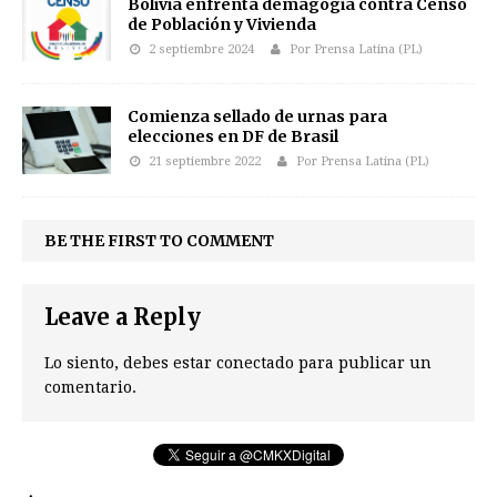
Bolivia enfrenta demagogia contra Censo
de Población y Vivienda
2 septiembre 2024
Por Prensa Latina (PL)
Comienza sellado de urnas para
elecciones en DF de Brasil
21 septiembre 2022
Por Prensa Latina (PL)
BE THE FIRST TO COMMENT
Leave a Reply
Lo siento, debes estar
conectado
para publicar un
comentario.