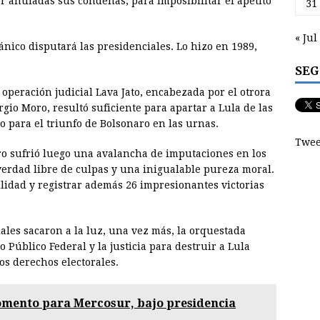
r anuladas sus condenas, para imposibilitar el apetito
31
« Jul
ánico disputará las presidenciales. Lo hizo en 1989,
SEG
operación judicial Lava Jato, encabezada por el otrora
gio Moro, resultó suficiente para apartar a Lula de las
o para el triunfo de Bolsonaro en las urnas.
Twee
ro sufrió luego una avalancha de imputaciones en los
 verdad libre de culpas y una inigualable pureza moral.
lidad y registrar además 26 impresionantes victorias
ales sacaron a la luz, una vez más, la orquestada
 Público Federal y la justicia para destruir a Lula
los derechos electorales.
mento para Mercosur, bajo presidencia