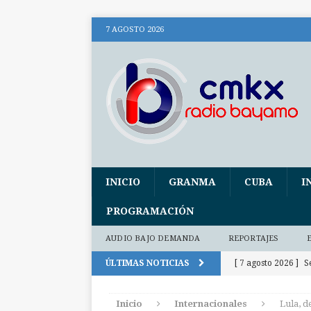
7 AGOSTO 2026
INICIO
GRANMA
CUBA
I
PROGRAMACIÓN
AUDIO BAJO DEMANDA
REPORTAJES
ÚLTIMAS NOTICIAS
[ 7 agosto 2026 ]
S
de Ley de Tierras 
Inicio
Internacionales
Lula, d
[ 7 agosto 2026 ]
A