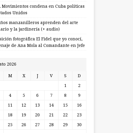
 Movimientos condena en Cuba políticas
stados Unidos
ños manzanilleros aprenden del arte
ario y la jardinería (+ audio)
ición fotográfica El Fidel que yo conocí,
naje de Ana Mola al Comandante en Jefe
sto 2026
M
X
J
V
S
D
1
2
4
5
6
7
8
9
11
12
13
14
15
16
18
19
20
21
22
23
25
26
27
28
29
30