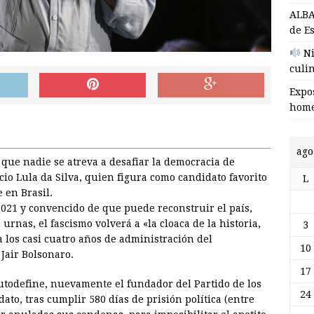
ALBA
de E
Ni
culin
Expos
home
ago
 que nadie se atreva a desafiar la democracia de
io Lula da Silva, quien figura como candidato favorito
L
 en Brasil.
2021 y convencido de que puede reconstruir el país,
 urnas, el fascismo volverá a «la cloaca de la historia,
3
 los casi cuatro años de administración del
10
Jair Bolsonaro.
17
autodefine, nuevamente el fundador del Partido de los
24
to, tras cumplir 580 días de prisión política (entre