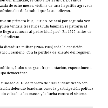
ón del sindicato, se casó a los 23 años. Dos años
zada de ocho meses, víctima de una hepatitis agravada
ofesionales de la salud que la atendieron.
tuvo su primera hija, Lurian. Se casó por segunda vez
quien tendría tres hijos (Lula también registraría al
 llegó a conocer al padre biológico). En 1975, antes de
l sindicato.
la dictadura militar (1964-1985) toda la oposición
ico Brasileño. Con la pérdida de aliento del régimen
 políticos, hubo una gran fragmentación, especialmente
rupo democrático.
, fundado el 10 de febrero de 1980 e identificado con
dación defendió banderas como la participación política
ido volcado a las masas y la lucha contra el sistema