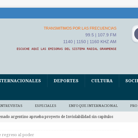
TRANSMITIMOS POR LAS FRECUENCIAS
99.5 | 107.9 FM
1140 | 1150 | 1160 KHZ AM
ESCUCHE AQUÍ LAS EMISORAS DEL SISTEMA RADIAL GRANMENSE
NTERNACIONALES
DEPORTES
CULTURA
SOCI
ENTREVISTAS
ESPECIALES
ENFOQUE INTERNACIONAL
PRO
enado argentino aprueba proyecto de Inviolabilidad sin capítulos
y Manejo del Fuego
INTERNACIONALES
e regreso al poder
boga India por trabajo en Brics para sistemas educativos