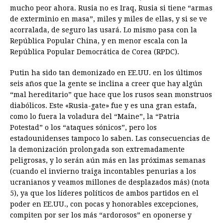
mucho peor ahora. Rusia no es Iraq, Rusia si tiene “armas
de exterminio en masa”, miles y miles de ellas, y si se ve
acorralada, de seguro las usará. Lo mismo pasa con la
República Popular China, y en menor escala con la
República Popular Democrática de Corea (RPDC).
Putin ha sido tan demonizado en EE.UU. en los últimos
seis años que la gente se inclina a creer que hay algún
“mal hereditario” que hace que los rusos sean monstruos
diabólicos. Este «Rusia-gate» fue y es una gran estafa,
como lo fuera la voladura del “Maine”, la “Patria
Potestad” o los “ataques sónicos”, pero los
estadounidenses tampoco lo saben. Las consecuencias de
la demonización prolongada son extremadamente
peligrosas, y lo serán aún más en las próximas semanas
(cuando el invierno traiga incontables penurias a los
ucranianos y veamos millones de desplazados más) (nota
5), ya que los líderes políticos de ambos partidos en el
poder en EE.UU., con pocas y honorables excepciones,
compiten por ser los más “ardorosos” en oponerse y