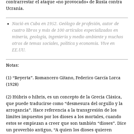
contrarrestar el ataque «no provocado» de Rusia contra
Ucrania.
Nació en Cuba en 1952. Geólogo de profesión, autor de
cuatro libros y más de 100 artículos especializados en
minería, geología, ingeniería y medio ambiente y muchos
otros de temas sociales, política y economía. Vive en
EE.UU.
Notas:
(1) “Reyerta”. Romancero Gitano, Federico García Lorca
(1928)
(2) Húbris o hibris, es un concepto de la Grecia Clásica,
que puede traducirse como “desmesura del orgullo y la
arrogancia”. Hace referencia a la transgresión de los
límites impuestos por los dioses a los mortales, cuando
estos se empiezan a creer que son también “dioses”. Dice
un proverbio antiguo, “A quien los dioses quieren