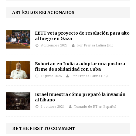
ARTÍCULOS RELACIONADOS
EEUU veta proyecto de resolución para alto
al fuego en Gaza
8 diciembre 2023
Por Prensa Latina (PL)
Exhortan en India a adoptar una postura
firme de solidaridad con Cuba
16 junio 2026
Por Prensa Latina (PL)
Israel muestra cómo preparó la invasión
al Líbano
1 octubre 2024
Tomado de RT en Español
BE THE FIRST TO COMMENT