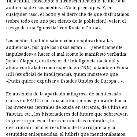
Tal actitud, consciente o inconscientemente, le dice a la
audiencia de esos medios: «No te preocupes. Y, en
cualquier caso, el botín y el derroche de que disfrutamos
(sobre todo ese uno por ciento de la población), valen el
riesgo de una “guerrita” con Rusia o China».
Los medios también saben cómo «explicarle» a las
audiencias, por qué los rusos están «… genéticamente
impulsados» a hacer el mal (como lo manifestó verbatim
James Clapper, ex director de inteligencia nacional y
ahora contratado como experto en CNN); o también Fiona
Hill (ex oficial de inteligencia), quien insiste en que
«Putin quiere expulsar a Estados Unidos de Europa…».
En ausencia de la aparición milagrosa de mentes más
claras en EE.UU. con una actitud menos ignorante hacia
los intereses centrales de Rusia en Ucrania, de China en
Taiwán, etc., los historiadores del futuro que sobrevivan
la guerra que está ahora en nuestros umbrales, la
describirán como el resultado de la arrogancia y la
estupidez enloquecidas, el húbris que mencionábamos