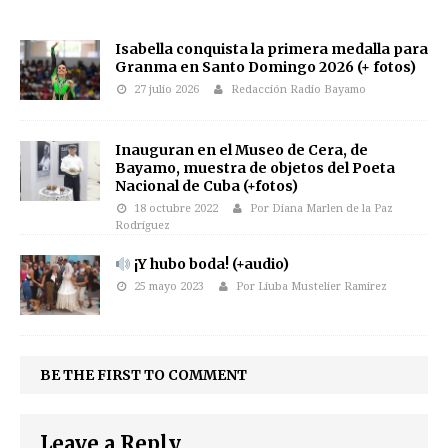
Isabella conquista la primera medalla para
Granma en Santo Domingo 2026 (+ fotos)
27 julio 2026
Redacción Radio Bayamo
Inauguran en el Museo de Cera, de
Bayamo, muestra de objetos del Poeta
Nacional de Cuba (+fotos)
18 octubre 2022
Por Diana Marlen de la Paz
Rodríguez
¡Y hubo boda! (+audio)
25 mayo 2023
Por Liuba Mustelier Ramirez
BE THE FIRST TO COMMENT
Leave a Reply