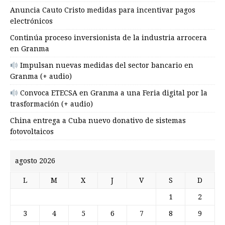
Anuncia Cauto Cristo medidas para incentivar pagos
electrónicos
Continúa proceso inversionista de la industria arrocera
en Granma
Impulsan nuevas medidas del sector bancario en
Granma (+ audio)
Convoca ETECSA en Granma a una Feria digital por la
trasformación (+ audio)
China entrega a Cuba nuevo donativo de sistemas
fotovoltaicos
agosto 2026
L
M
X
J
V
S
D
1
2
3
4
5
6
7
8
9