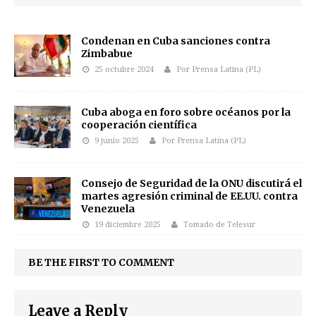
Condenan en Cuba sanciones contra
Zimbabue
25 octubre 2024
Por Prensa Latina (PL)
Cuba aboga en foro sobre océanos por la
cooperación científica
9 junio 2025
Por Prensa Latina (PL)
Consejo de Seguridad de la ONU discutirá el
martes agresión criminal de EE.UU. contra
Venezuela
19 diciembre 2025
Tomado de Telesur
BE THE FIRST TO COMMENT
Leave a Reply