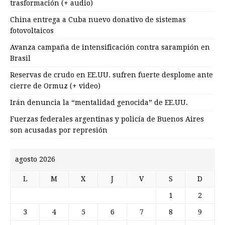
trasformación (+ audio)
China entrega a Cuba nuevo donativo de sistemas
fotovoltaicos
Avanza campaña de intensificación contra sarampión en
Brasil
Reservas de crudo en EE.UU. sufren fuerte desplome ante
cierre de Ormuz (+ video)
Irán denuncia la “mentalidad genocida” de EE.UU.
Fuerzas federales argentinas y policía de Buenos Aires
son acusadas por represión
agosto 2026
L
M
X
J
V
S
D
1
2
3
4
5
6
7
8
9