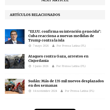
NEXT ARTICLE
ARTÍCULOS RELACIONADOS
“EE.UU. confirma su intención genocida”:
Cuba reacciona a nuevas medidas de
Trump contra la isla
7 mayo 2026
Por Prensa Latina (PL)
Ataques contra Gaza, arrestos en
Cisjordania
3 junio 2026
Por Prensa Latina (PL)
Sudán: Más de 135 mil nuevos desplazados
en dos semanas
14 noviembre 2024
Por Prensa Latina (PL)