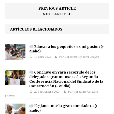
PREVIOUS ARTICLE
NEXT ARTICLE
ARTÍCULOS RELACIONADOS
Educar a los pequeños es mi pasión (+
audio)
10 abril 2023
Por Loreanne Urizarri Chávez
Concluye en Yara recorrido de los
delegados granmenses a la Segunda
Conferencia Nacional del Sindicato de la
Construcción (+ audio)
29 septiembre 2023
Por Loreanne Urizarri
Chávez
El glaucoma: la gran simuladora (+
audio)