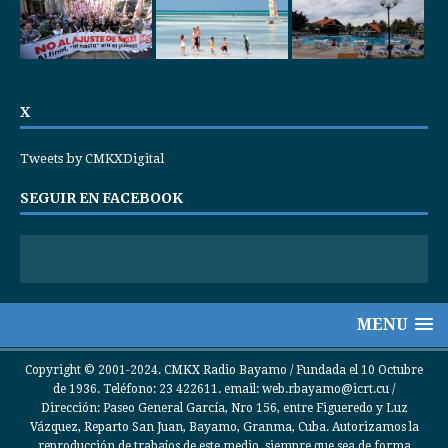
X
Tweets by CMKXDigital
SEGUIR EN FACEBOOK
MENU
Copyright © 2001-2024. CMKX Radio Bayamo / Fundada el 10 Octubre
de 1936. Teléfono: 23 422611. email: web.rbayamo@icrt.cu /
Dirección: Paseo General García, Nro 156, entre Figueredo y Luz
Vázquez, Reparto San Juan, Bayamo, Granma, Cuba. Autorizamos la
reproducción de trabajos de este medio, siempre que sea de forma