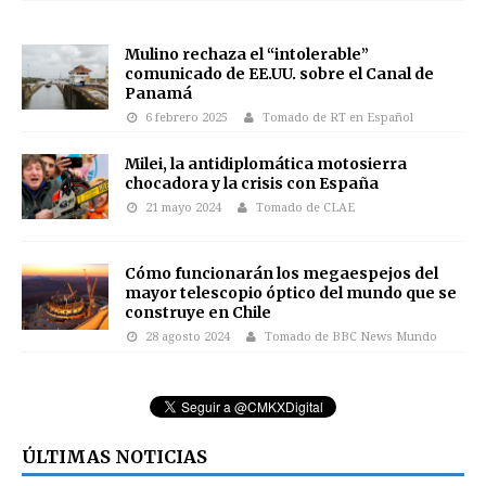
Mulino rechaza el “intolerable”
comunicado de EE.UU. sobre el Canal de
Panamá
6 febrero 2025
Tomado de RT en Español
Milei, la antidiplomática motosierra
chocadora y la crisis con España
21 mayo 2024
Tomado de CLAE
Cómo funcionarán los megaespejos del
mayor telescopio óptico del mundo que se
construye en Chile
28 agosto 2024
Tomado de BBC News Mundo
ÚLTIMAS NOTICIAS