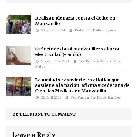
Realizan plenaria contra el delito en
Manzanillo
26 agosto 2024
Redacción Radio Bayamo
Sector estatal manzanillero ahorra
electricidad (+ audio)
7 noviembre 2023
Por Roberto Alberto Mesa
Matos
La unidad se convierte en el latido que
sostiene a la nación, afirma vicedecana de
Ciencias Médicas en Manzanillo
22 abril 2026
Por Yurisander Matos Ramírez
BE THE FIRST TO COMMENT
Leave a Reply