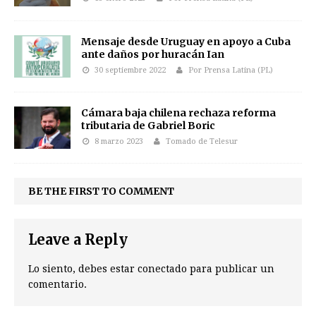
Mensaje desde Uruguay en apoyo a Cuba
ante daños por huracán Ian
30 septiembre 2022
Por Prensa Latina (PL)
Cámara baja chilena rechaza reforma
tributaria de Gabriel Boric
8 marzo 2023
Tomado de Telesur
BE THE FIRST TO COMMENT
Leave a Reply
Lo siento, debes estar
conectado
para publicar un
comentario.