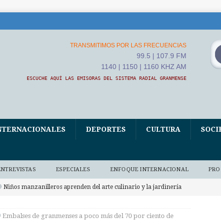
TRANSMITIMOS POR LAS FRECUENCIAS
99.5 | 107.9 FM
1140 | 1150 | 1160 KHZ AM
ESCUCHE AQUÍ LAS EMISORAS DEL SISTEMA RADIAL GRANMENSE
NTERNACIONALES
DEPORTES
CULTURA
SOCI
ENTREVISTAS
ESPECIALES
ENFOQUE INTERNACIONAL
PRO
Niños manzanilleros aprenden del arte culinario y la jardinería
O BAJO DEMANDA
Embalses de granmenses a poco más del 70 por ciento de
xposición fotográfica El Fidel que yo conocí, homenaje de Ana