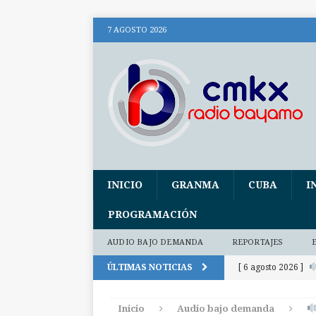
7 AGOSTO 2026
INICIO
GRANMA
CUBA
I
PROGRAMACIÓN
AUDIO BAJO DEMANDA
REPORTAJES
ÚLTIMAS NOTICIAS
[ 6 agosto 2026 ]
(+ audio)
AUDI
Inicio
Audio bajo demanda
[ 6 agosto 2026 ]
E