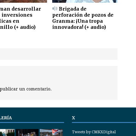
man desarrollar
Brigada de
s inversiones
perforación de pozos de
licas en
Granma: ¡Una tropa
illo (+ audio)
innovadora! (+ audio)
publicar un comentario.
LERÍA
X
Tweets by CMKXDigital