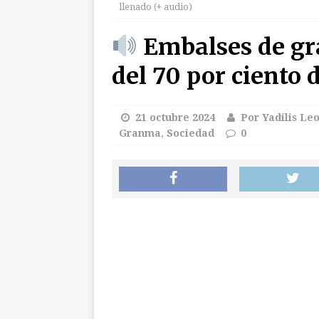
llenado (+ audio)
Mola al Comandant
Embalses de gr
[ 6 agosto 2026 ]
G
del 70 por ciento 
300 días
INTE
[ 6 agosto 2026 ]
P
21 octubre 2024
Por Yadilis Le
INTERNACIO
Granma
,
Sociedad
0
[ 6 agosto 2026 ]
E
[ 6 agosto 2026 ]
G
2026
DEPORT
[ 6 agosto 2026 ]
A
CUBA