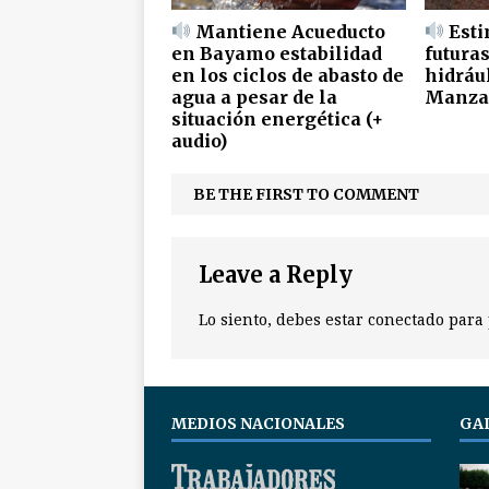
Mantiene Acueducto
Esti
en Bayamo estabilidad
futura
en los ciclos de abasto de
hidráu
agua a pesar de la
Manzan
situación energética (+
audio)
BE THE FIRST TO COMMENT
Leave a Reply
Lo siento, debes estar
conectado
para 
MEDIOS NACIONALES
GA