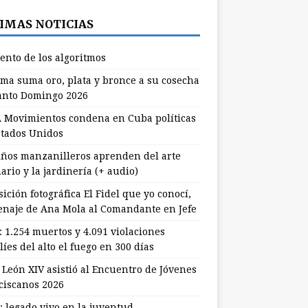
IMAS NOTICIAS
lento de los algoritmos
ma suma oro, plata y bronce a su cosecha
anto Domingo 2026
 Movimientos condena en Cuba políticas
stados Unidos
ños manzanilleros aprenden del arte
ario y la jardinería (+ audio)
ición fotográfica El Fidel que yo conocí,
naje de Ana Mola al Comandante en Jefe
: 1.254 muertos y 4.091 violaciones
líes del alto el fuego en 300 días
 León XIV asistió al Encuentro de Jóvenes
ciscanos 2026
: legado vivo en la juventud