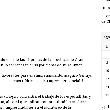
Un p
Regi
de C
ago
L
do total de las 11 presas de la provincia de Granma,
3
utillo sobrepasan el 90 por ciento de su volumen.
10
es favorables para el almacenamiento, aseguró Gennys
17
 los Recursos Hídricos en la Empresa Provincial de
24
31
imatológico concentra el trabajo de los especialistas y
o, al igual que aplican con prontitud las medidas
« Jul
n, imprescindibles en el monitoreo de la