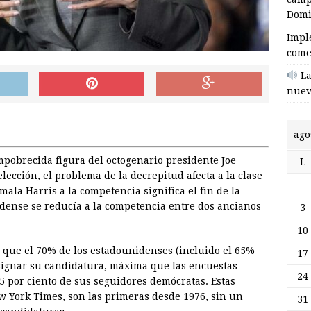
Domi
Impl
come
La
nuev
ago
pobrecida figura del octogenario presidente Joe
L
lección, el problema de la decrepitud afecta a la clase
ala Harris a la competencia significa el fin de la
idense se reducía a la competencia entre dos ancianos
3
10
 que el 70% de los estadounidenses (incluido el 65%
17
esignar su candidatura, máxima que las encuestas
24
65 por ciento de sus seguidores demócratas. Estas
w York Times, son las primeras desde 1976, sin un
31