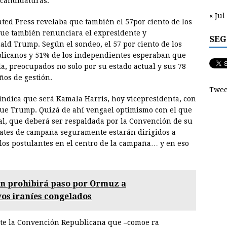
 candidaturas.
« Jul
ated Press revelaba que también el 57por ciento de los
ue también renunciara el expresidente y
SEG
d Trump. Según el sondeo, el 57 por ciento de los
blicanos y 51% de los independientes esperaban que
a, preocupados no solo por su estado actual y sus 78
ños de gestión.
Twee
 indica que será Kamala Harris, hoy vicepresidenta, con
 que Trump. Quizá de ahí vengael optimismo con el que
al, que deberá ser respaldada por la Convención de su
ebates de campaña seguramente estarán dirigidos a
los postulantes en el centro de la campaña… y en eso
n prohibirá paso por Ormuz a
os iraníes congelados
nte la Convención Republicana que –comoe ra