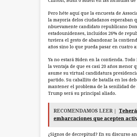
Clinton, Bush o Biden en las fórmulas de
Pero héte aquí que la encuesta de Associ
la mayoría delos ciudadanos esperaban q
nbuevamente candidato republicano Donal
estadounidenses, incluídos 26% de repu
tuviera el gesto de abandonar la contiend
años sino lo que pueda pasar en cuatro a
Ya no estará Biden en la contienda. Todo
la ventaja de que es casi 20 años menor
asume su virtual candidatura presidenci
partido. Su caballito de batalla en los d
mantener el problema de la senilidad de 
Trump será su principal aliado.
RECOMENDAMOS LEER |
Teherá
embarcaciones que acepten activ
¿Signos de decrepitud? En su discurso a