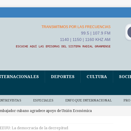
TRANSMITIMOS POR LAS FRECUENCIAS
99.5 | 107.9 FM
1140 | 1150 | 1160 KHZ AM
ESCUCHE AQUÍ LAS EMISORAS DEL SISTEMA RADIAL GRANMENSE
NTERNACIONALES
DEPORTES
CULTURA
SOCI
ENTREVISTAS
ESPECIALES
ENFOQUE INTERNACIONAL
PRO
mbajador cubano agradece apoyo de Unión Económica
BA
EEUU: La democracia de la decrepitud
roponen iniciativas para celebrar 50 aniversario de la