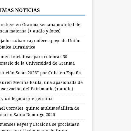
IMAS NOTICIAS
ncluye en Granma semana mundial de
ncia materna (+ audio y fotos)
jador cubano agradece apoyo de Unión
ómica Eurasiática
onen iniciativas para celebrar 50
ersario de la Universidad de Granma
olución Solar 2026” por Cuba en España
uren Medina Bauta, una apasionada de
onservación del Patrimonio (+ audio)
l y un legado que germina
nel Corrales, quinto multimedallista de
ma en Santo Domingo 2026
menses Reyes y Escalona se proclaman
eonas en el balonmano de Santo