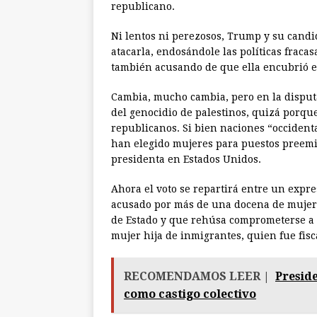
republicano.
Ni lentos ni perezosos, Trump y su candi
atacarla, endosándole las políticas fraca
también acusando de que ella encubrió el 
Cambia, mucho cambia, pero en la disputa
del genocidio de palestinos, quizá porq
republicanos. Si bien naciones “occidenta
han elegido mujeres para puestos preem
presidenta en Estados Unidos.
Ahora el voto se repartirá entre un expr
acusado por más de una docena de mujere
de Estado y que rehúsa comprometerse a r
mujer hija de inmigrantes, quien fue fisca
RECOMENDAMOS LEER |
Presid
como castigo colectivo