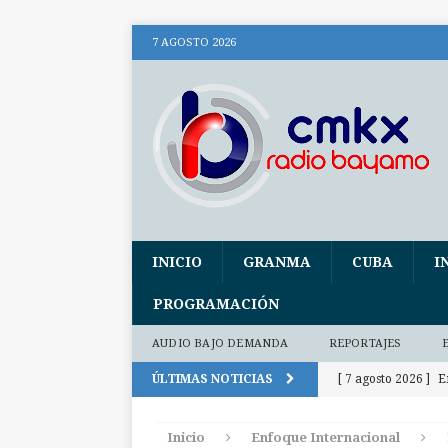
7 AGOSTO 2026
INICIO
GRANMA
CUBA
I
PROGRAMACIÓN
AUDIO BAJO DEMANDA
REPORTAJES
ÚLTIMAS NOTICIAS
[ 7 agosto 2026 ]
E
Eurasiática
CU
Inicio
Enfoque Internacional
[ 7 agosto 2026 ]
P