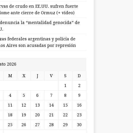
rvas de crudo en EE.UU. sufren fuerte
lome ante cierre de Ormuz (+ video)
 denuncia la “mentalidad genocida” de
U.
zas federales argentinas y policía de
os Aires son acusadas por represión
sto 2026
M
X
J
V
S
D
1
2
4
5
6
7
8
9
11
12
13
14
15
16
18
19
20
21
22
23
25
26
27
28
29
30