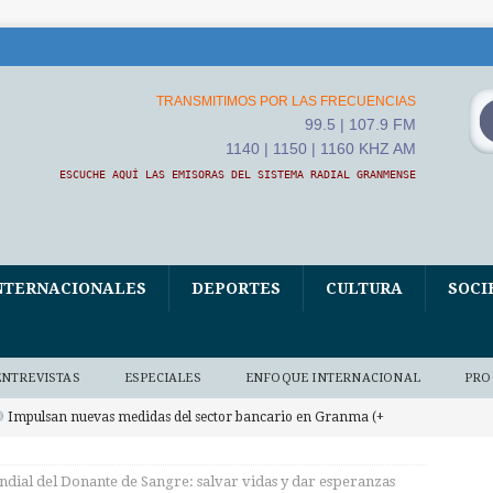
TRANSMITIMOS POR LAS FRECUENCIAS
99.5 | 107.9 FM
1140 | 1150 | 1160 KHZ AM
ESCUCHE AQUÍ LAS EMISORAS DEL SISTEMA RADIAL GRANMENSE
NTERNACIONALES
DEPORTES
CULTURA
SOCI
ENTREVISTAS
ESPECIALES
ENFOQUE INTERNACIONAL
PRO
Impulsan nuevas medidas del sector bancario en Granma (+
 BAJO DEMANDA
dial del Donante de Sangre: salvar vidas y dar esperanzas
Convoca ETECSA en Granma a una Feria digital por la