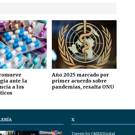
romueve
Año 2025 marcado por
gia ante la
primer acuerdo sobre
ncia a los
pandemias, resalta ONU
ticos
LERÍA
X
Tweets by CMKXDigital