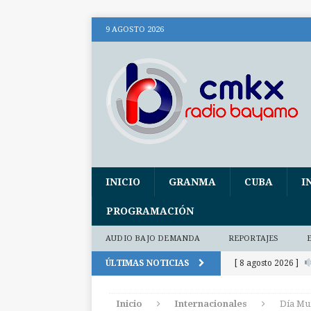
9 AGOSTO 2026
INICIO
GRANMA
CUBA
I
PROGRAMACIÓN
AUDIO BAJO DEMANDA
REPORTAJES
ÚLTIMAS NOTICIAS
[ 8 agosto 2026 ]
audio)
AUDIO
Inicio
Internacionales
Día Mun
[ 8 agosto 2026 ]