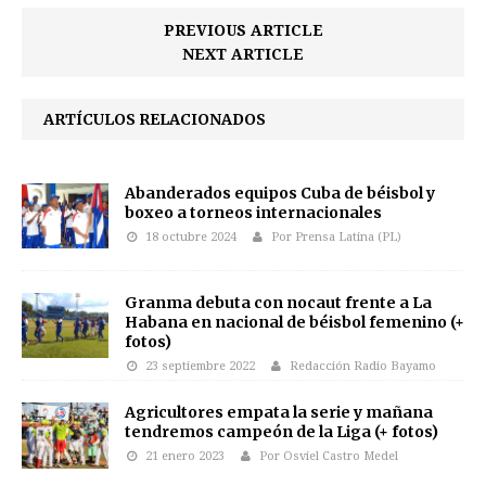
PREVIOUS ARTICLE
NEXT ARTICLE
ARTÍCULOS RELACIONADOS
Abanderados equipos Cuba de béisbol y
boxeo a torneos internacionales
18 octubre 2024
Por Prensa Latina (PL)
Granma debuta con nocaut frente a La
Habana en nacional de béisbol femenino (+
fotos)
23 septiembre 2022
Redacción Radio Bayamo
Agricultores empata la serie y mañana
tendremos campeón de la Liga (+ fotos)
21 enero 2023
Por Osviel Castro Medel