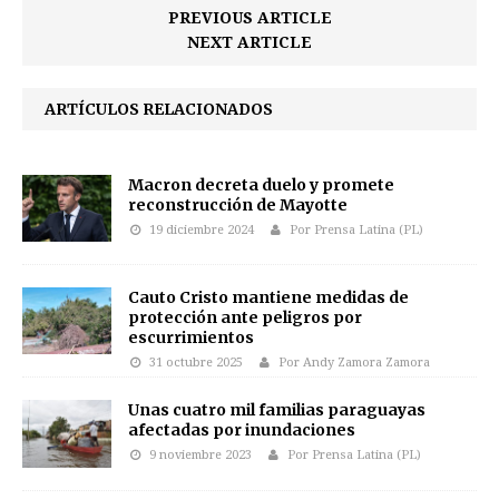
PREVIOUS ARTICLE
NEXT ARTICLE
ARTÍCULOS RELACIONADOS
Macron decreta duelo y promete
reconstrucción de Mayotte
19 diciembre 2024
Por Prensa Latina (PL)
Cauto Cristo mantiene medidas de
protección ante peligros por
escurrimientos
31 octubre 2025
Por Andy Zamora Zamora
Unas cuatro mil familias paraguayas
afectadas por inundaciones
9 noviembre 2023
Por Prensa Latina (PL)