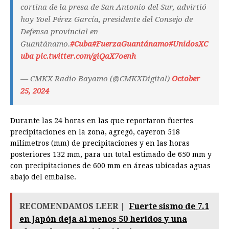
cortina de la presa de San Antonio del Sur, advirtió
hoy Yoel Pérez García, presidente del Consejo de
Defensa provincial en
Guantánamo.
#Cuba
#FuerzaGuantánamo
#UnidosXC
uba
pic.twitter.com/giQaX7oenh
— CMKX Radio Bayamo (@CMKXDigital)
October
25, 2024
Durante las 24 horas en las que reportaron fuertes
precipitaciones en la zona, agregó, cayeron 518
milímetros (mm) de precipitaciones y en las horas
posteriores 132 mm, para un total estimado de 650 mm y
con precipitaciones de 600 mm en áreas ubicadas aguas
abajo del embalse.
RECOMENDAMOS LEER |
Fuerte sismo de 7.1
en Japón deja al menos 50 heridos y una