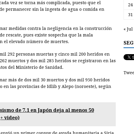
a cada vez se torna más complicada, puesto que el
24
e permanecer sin la ingesta de agua o comida en
31
mar medidas contra la negligencia en la construcción
« Jul
 de rescate, pues existe sospecha que la mala
en el elevado número de muertes.
SEG
s mil 292 personas muertas y cinco mil 200 heridos en
 262 muertos y dos mil 285 heridos se registraron en las
tos del Ministerio de Sanidad.
Twee
mar más de dos mil 30 muertos y dos mil 950 heridos
o en las provincias de Idlib y Alepo (noroeste), según
sismo de 7.1 en Japón deja al menos 50
+ video)
, envió un primer convoy de ayuda humanitaria a Siria