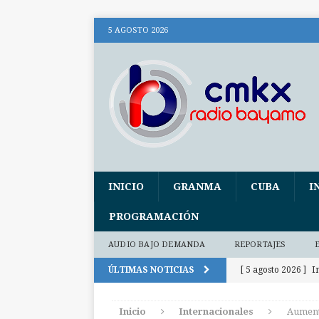
5 AGOSTO 2026
INICIO
GRANMA
CUBA
I
PROGRAMACIÓN
AUDIO BAJO DEMANDA
REPORTAJES
ÚLTIMAS NOTICIAS
[ 5 agosto 2026 ]
I
Libro
CULTUR
Inicio
Internacionales
Aumenta
[ 5 agosto 2026 ]
C