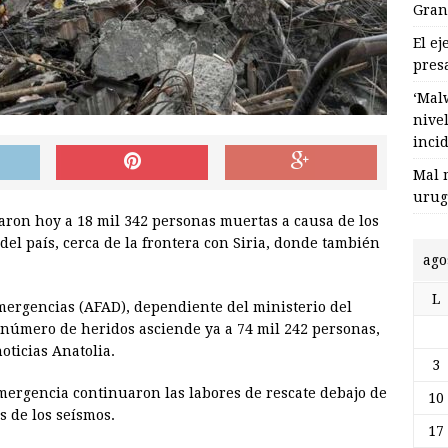
Gran
El e
pres
‘Mal
nive
inci
Mal 
urug
aron hoy a 18 mil 342 personas muertas a causa de los
del país, cerca de la frontera con Siria, donde también
ago
L
mergencias (AFAD), dependiente del ministerio del
l número de heridos asciende ya a 74 mil 242 personas,
oticias Anatolia.
3
mergencia continuaron las labores de rescate debajo de
10
s de los seísmos.
17