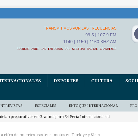
TRANSMITIMOS POR LAS FRECUENCIAS
99.5 | 107.9 FM
1140 | 1150 | 1160 KHZ AM
ESCUCHE AQUÍ LAS EMISORAS DEL SISTEMA RADIAL GRANMENSE
NTERNACIONALES
DEPORTES
CULTURA
SOCI
ENTREVISTAS
ESPECIALES
ENFOQUE INTERNACIONAL
PRO
nician preparativos en Granma para 34 Feria Internacional del
A
 cifra de muertes tras terremotos en Türkiye y Siria
uba flexibiliza procesos de legalización y adquisición de vehículos