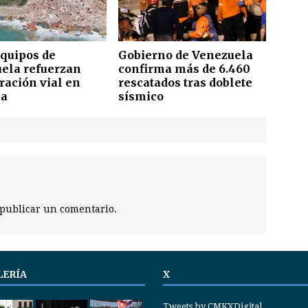
equipos de
Gobierno de Venezuela
ela refuerzan
confirma más de 6.460
ración vial en
rescatados tras doblete
a
sísmico
publicar un comentario.
LERÍA
X
Tweets by CMKXDigital