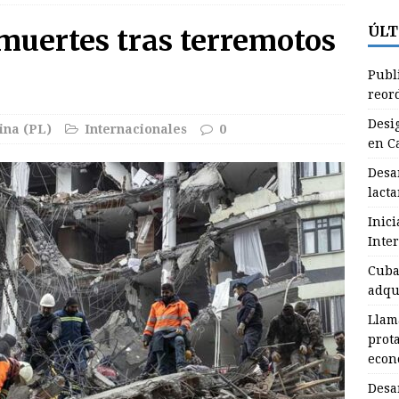
ÚLT
muertes tras terremotos
lama CTC a sus integrantes a asumir protagonismo en
Publ
económicas y sociales
GRANMA
reor
esarrollan miembros de la ANSOC en Granma actividades en esta
Desi
ina (PL)
Internacionales
0
en C
RANMA
Desa
ublican nuevas normas para el reordenamiento del comercio (+
lact
Inic
Inte
esignan nuevo Primer Secretario del Partido en Campechuela
Cuba 
adqu
esarrollan en Granma jornada de la lactancia materna
Llam
prot
econ
Desa