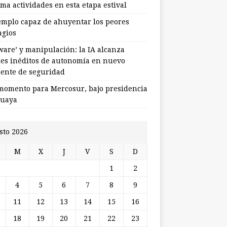
ma actividades en esta etapa estival
jemplo capaz de ahuyentar los peores
agios
ware’ y manipulación: la IA alcanza
les inéditos de autonomía en nuevo
dente de seguridad
momento para Mercosur, bajo presidencia
uaya
sto 2026
M
X
J
V
S
D
1
2
4
5
6
7
8
9
11
12
13
14
15
16
18
19
20
21
22
23