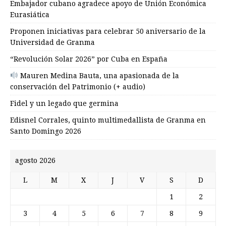
Embajador cubano agradece apoyo de Unión Económica
Eurasiática
Proponen iniciativas para celebrar 50 aniversario de la
Universidad de Granma
“Revolución Solar 2026” por Cuba en España
Mauren Medina Bauta, una apasionada de la
conservación del Patrimonio (+ audio)
Fidel y un legado que germina
Edisnel Corrales, quinto multimedallista de Granma en
Santo Domingo 2026
agosto 2026
L
M
X
J
V
S
D
1
2
3
4
5
6
7
8
9