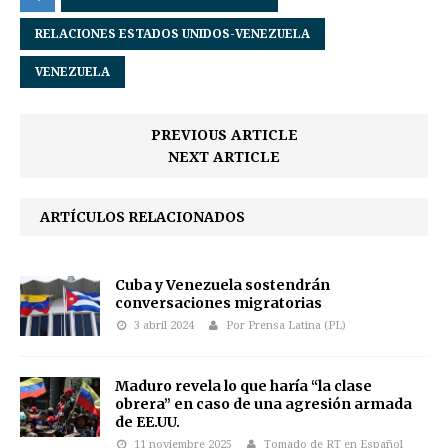
RELACIONES ESTADOS UNIDOS-VENEZUELA
VENEZUELA
PREVIOUS ARTICLE
NEXT ARTICLE
ARTÍCULOS RELACIONADOS
Cuba y Venezuela sostendrán
conversaciones migratorias
3 abril 2024
Por Prensa Latina (PL)
Maduro revela lo que haría “la clase
obrera” en caso de una agresión armada
de EE.UU.
11 noviembre 2025
Tomado de RT en Español