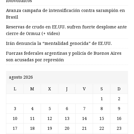
fotovoltaicos
Avanza campaña de intensificación contra sarampión en
Brasil
Reservas de crudo en EE.UU. sufren fuerte desplome ante
cierre de Ormuz (+ video)
Irán denuncia la “mentalidad genocida” de EE.UU.
Fuerzas federales argentinas y policía de Buenos Aires
son acusadas por represión
agosto 2026
L
M
X
J
V
S
D
1
2
3
4
5
6
7
8
9
10
11
12
13
14
15
16
17
18
19
20
21
22
23