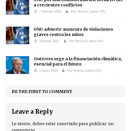
a crecientes conflictos
7 febrero 2023
Por Prensa Latina (PL)
ONU advierte aumento de violaciones
graves contra los niños
20 junio 2025
Por Prensa Latina (PL)
Guterres urge a la financiación climática,
esencial para el futuro
5 junio 2024
Por Prensa Latina (PL)
BE THE FIRST TO COMMENT
Leave a Reply
Lo siento, debes estar
conectado
para publicar un
comentario.