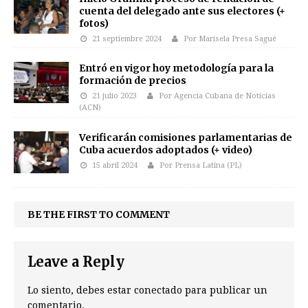
cuenta del delegado ante sus electores (+
fotos)
21 septiembre 2024
Por Marisela Presa Sagué
Entró en vigor hoy metodología para la
formación de precios
21 julio 2023
Por Agencia Cubana de Noticias
(ACN)
Verificarán comisiones parlamentarias de
Cuba acuerdos adoptados (+ video)
15 abril 2024
Por Prensa Latina (PL)
BE THE FIRST TO COMMENT
Leave a Reply
Lo siento, debes estar
conectado
para publicar un
comentario.