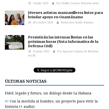
14 julio 2025
Por Yadilis Leonor Brizuela Arias
Jóvenes artistas manzanilleros listos para
brindar apoyo en Guantánamo
28 octubre 2024
Redacción Radio Bayamo
Persistirán las intensas lluvias en las
próximas horas (Nota Informativa de la
Defensa Civil)
10 junio 2023
Por Agencia Cubana de Noticias
(ACN)
ÚLTIMAS NOTICIAS
Fidel: legado y futuro, un diálogo desde La Habana
Con la mochila al hombro, un proyecto para vivir la
historia (+ audio)