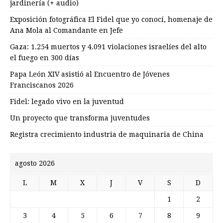
jardinería (+ audio)
Exposición fotográfica El Fidel que yo conocí, homenaje de
Ana Mola al Comandante en Jefe
Gaza: 1.254 muertos y 4.091 violaciones israelíes del alto
el fuego en 300 días
Papa León XIV asistió al Encuentro de Jóvenes
Franciscanos 2026
Fidel: legado vivo en la juventud
Un proyecto que transforma juventudes
Registra crecimiento industria de maquinaria de China
agosto 2026
L
M
X
J
V
S
D
1
2
3
4
5
6
7
8
9