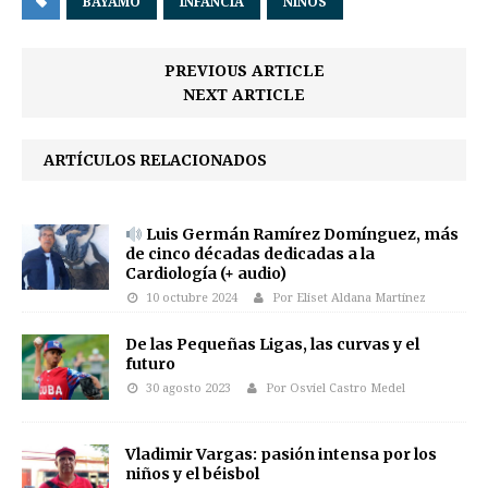
BAYAMO
INFANCIA
NIÑOS
PREVIOUS ARTICLE
NEXT ARTICLE
ARTÍCULOS RELACIONADOS
Luis Germán Ramírez Domínguez, más
de cinco décadas dedicadas a la
Cardiología (+ audio)
10 octubre 2024
Por Eliset Aldana Martínez
De las Pequeñas Ligas, las curvas y el
futuro
30 agosto 2023
Por Osviel Castro Medel
Vladimir Vargas: pasión intensa por los
niños y el béisbol