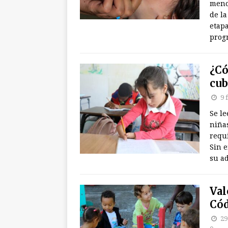
meno
de la
etapa
prog
¿Có
cub
9 
Se le
niñas
requi
Sin 
su ad
Val
Cód
29