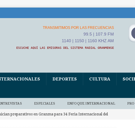
TRANSMITIMOS POR LAS FRECUENCIAS
99.5 | 107.9 FM
1140 | 1150 | 1160 KHZ AM
ESCUCHE AQUÍ LAS EMISORAS DEL SISTEMA RADIAL GRANMENSE
NTERNACIONALES
DEPORTES
CULTURA
SOCI
ENTREVISTAS
ESPECIALES
ENFOQUE INTERNACIONAL
PRO
nician preparativos en Granma para 34 Feria Internacional del
A
uba flexibiliza procesos de legalización y adquisición de vehículos