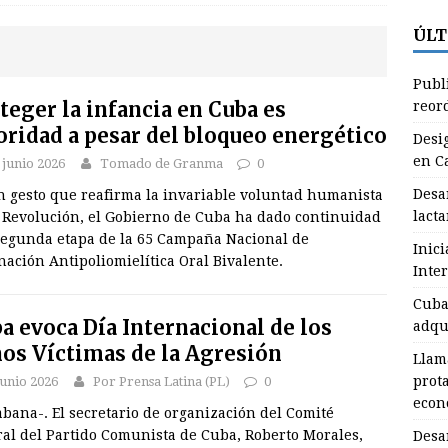
ÚLT
lama CTC a sus integrantes a asumir protagonismo en
Publ
económicas y sociales
GRANMA
teger la infancia en Cuba es
reor
oridad a pesar del bloqueo energético
esarrollan miembros de la ANSOC en Granma actividades en esta
Desi
en C
 junio 2026
Tomado de Granma
0
RANMA
Desa
n gesto que reafirma la invariable voluntad humanista
ublican nuevas normas para el reordenamiento del comercio (+
lact
a Revolución, el Gobierno de Cuba ha dado continuidad
 segunda etapa de la 65 Campaña Nacional de
Inic
ación Antipoliomielítica Oral Bivalente.
Inte
esignan nuevo Primer Secretario del Partido en Campechuela
Cuba 
a evoca Día Internacional de los
adqu
esarrollan en Granma jornada de la lactancia materna
os Víctimas de la Agresión
Llam
prot
junio 2026
Por Prensa Latina (PL)
0
econ
bana-. El secretario de organización del Comité
ral del Partido Comunista de Cuba, Roberto Morales,
Desa