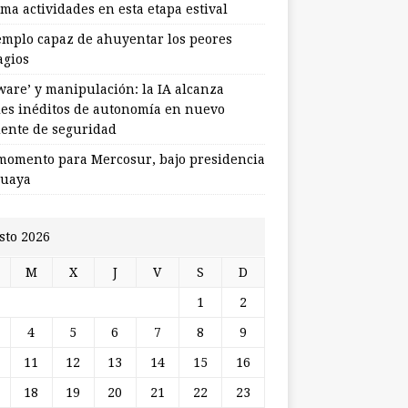
ma actividades en esta etapa estival
jemplo capaz de ahuyentar los peores
agios
ware’ y manipulación: la IA alcanza
les inéditos de autonomía en nuevo
dente de seguridad
momento para Mercosur, bajo presidencia
uaya
sto 2026
M
X
J
V
S
D
1
2
4
5
6
7
8
9
11
12
13
14
15
16
18
19
20
21
22
23