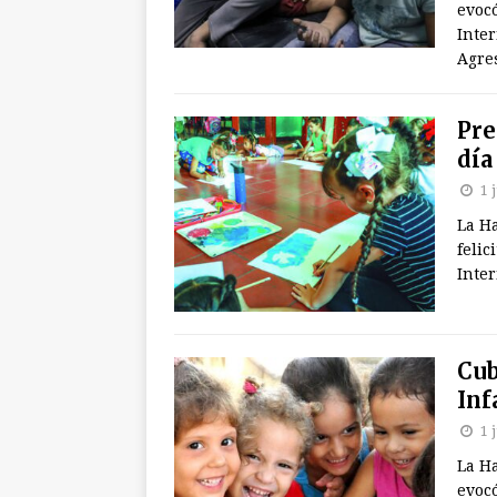
evocó
Inter
Agre
Pre
día
1 
La H
felic
Inter
Cub
Inf
1 
La H
evocó