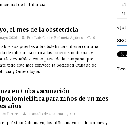
24
nacional de la Infancia.
31
« Jul
o, el mes de la obstetricia
mayo 2026
Por Luis Carlos Frómeta Agüero
0
SEG
 abre sus puertas a la obstetricia cubana con una
da de tolerancia cero a las muertes maternas y
atales evitables, como parte de la campaña que
nte todo este mes convoca la Sociedad Cubana de
Twee
tricia y Ginecología.
nza en Cuba vacunación
ipoliomielítica para niños de un mes
res años
 abril 2026
Tomado de Granma
0
a el próximo 2 de mayo, los niños mayores de un mes y