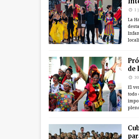
Int
1 
La H
desta
Infan
local
Pró
de 
30
El ve
todo
impor
plen
Cub
par