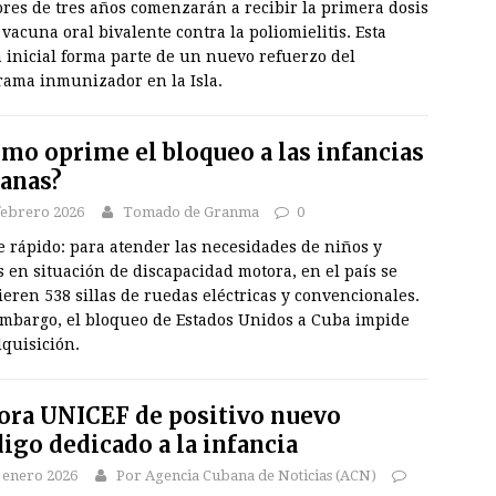
res de tres años comenzarán a recibir la primera dosis
 vacuna oral bivalente contra la poliomielitis. Esta
 inicial forma parte de un nuevo refuerzo del
rama inmunizador en la Isla.
mo oprime el bloqueo a las infancias
anas?
febrero 2026
Tomado de Granma
0
e rápido: para atender las necesidades de niños y
 en situación de discapacidad motora, en el país se
eren 538 sillas de ruedas eléctricas y convencionales.
embargo, el bloqueo de Estados Unidos a Cuba impide
quisición.
ora UNICEF de positivo nuevo
igo dedicado a la infancia
 enero 2026
Por Agencia Cubana de Noticias (ACN)