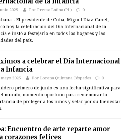
ernacional de la Infancia
junio 2025
Por Prensa Latina (PL)
0
abana-. El presidente de Cuba, Miguel Díaz-Canel,
có hoy la celebración del Día Internacional de la
cia e instó a festejarlo en todos los hogares y las
idades del país.
ximos a celebrar el Día Internacional
la Infancia
 mayo 2025
Por Lorena Quintana Céspedes
0
nidero primero de junio es una fecha significativa para
 el mundo, momento oportuno para rememorar la
tancia de proteger a los niños y velar por su bienestar
o.
a: Encuentro de arte reparte amor
a corazones felices