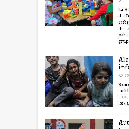
0
La H
del F
refer
desc
para 
grupo
Ale
inf
10
Rama
sufr
a un
2023
Aut