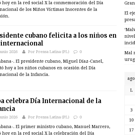
 hoy en la red social X la conmemoración del Día
Gran
nacional de los Niños Víctimas Inocentes de la
El e
sión.
pres
‘Mal
sidente cubano felicita a los niños en
nive
 internacional
inci
junio 2026
Por Prensa Latina (PL)
0
Mal 
urug
abana-. El presidente cubano, Miguel Díaz-Canel,
itó hoy a los niños cubanos en ocasión del Día
nacional de la Infancia.
ago
L
a celebra Día Internacional de la
ancia
3
junio 2026
Por Prensa Latina (PL)
0
10
abana-. El primer ministro cubano, Manuel Marrero,
17
 hoy en la red social X la celebración del Día