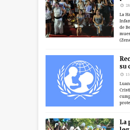
28
La Ha
Infa
de Be
mues
(Zené
Rec
su 
15
Luan
Crist
cump
prote
La 
leg