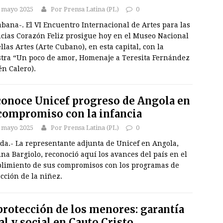
 mayo 2025
Por Prensa Latina (PL)
0
bana-. El VI Encuentro Internacional de Artes para las
ncias Corazón Feliz prosigue hoy en el Museo Nacional
llas Artes (Arte Cubano), en esta capital, con la
tra “Un poco de amor, Homenaje a Teresita Fernández
n Calero).
onoce Unicef progreso de Angola en
compromiso con la infancia
 mayo 2025
Por Prensa Latina (PL)
0
da.- La representante adjunta de Unicef en Angola,
ina Bargiolo, reconoció aquí los avances del país en el
limiento de sus compromisos con los programas de
cción de la niñez.
protección de los menores: garantía
al y social en Cauto Cristo