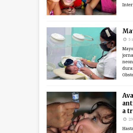
Inter
May
5 
Mayo
jorna
neon
dura
Obste
Ava
ant
a t
29
Hast