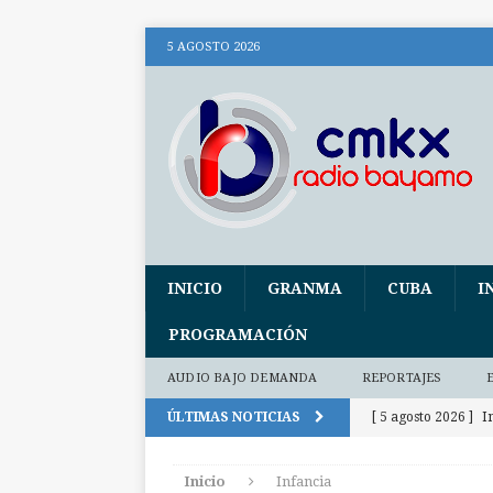
5 AGOSTO 2026
INICIO
GRANMA
CUBA
I
PROGRAMACIÓN
AUDIO BAJO DEMANDA
REPORTAJES
ÚLTIMAS NOTICIAS
[ 5 agosto 2026 ]
I
Libro
CULTUR
Inicio
Infancia
[ 5 agosto 2026 ]
C