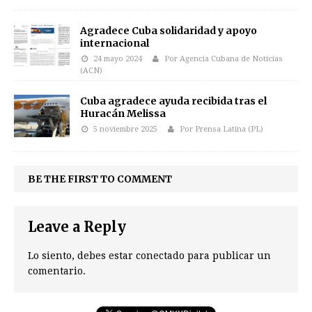
Agradece Cuba solidaridad y apoyo
internacional
24 mayo 2024
Por Agencia Cubana de Noticias
(ACN)
Cuba agradece ayuda recibida tras el
Huracán Melissa
5 noviembre 2025
Por Prensa Latina (PL)
BE THE FIRST TO COMMENT
Leave a Reply
Lo siento, debes estar
conectado
para publicar un
comentario.