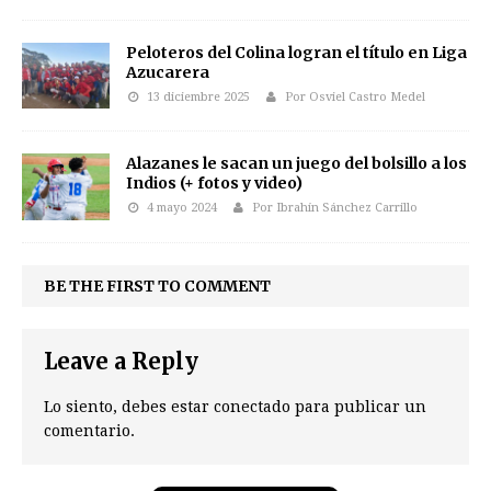
Peloteros del Colina logran el título en Liga
Azucarera
13 diciembre 2025
Por Osviel Castro Medel
Alazanes le sacan un juego del bolsillo a los
Indios (+ fotos y video)
4 mayo 2024
Por Ibrahín Sánchez Carrillo
BE THE FIRST TO COMMENT
Leave a Reply
Lo siento, debes estar
conectado
para publicar un
comentario.