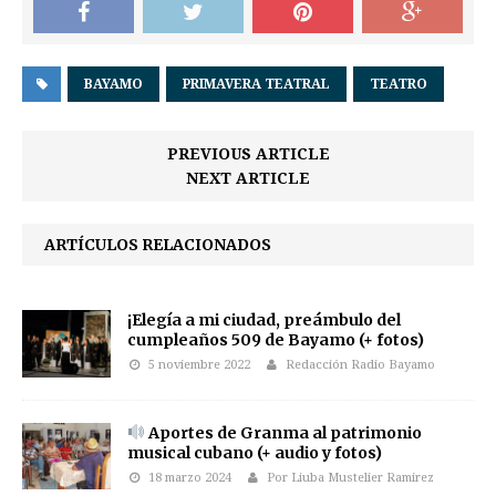
BAYAMO
PRIMAVERA TEATRAL
TEATRO
PREVIOUS ARTICLE
NEXT ARTICLE
ARTÍCULOS RELACIONADOS
¡Elegía a mi ciudad, preámbulo del
cumpleaños 509 de Bayamo (+ fotos)
5 noviembre 2022
Redacción Radio Bayamo
Aportes de Granma al patrimonio
musical cubano (+ audio y fotos)
18 marzo 2024
Por Liuba Mustelier Ramirez