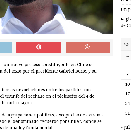
Un p
Regi
de C
ago
L
iar un nuevo proceso constituyente en Chile se
 del texto por el presidente Gabriel Boric, y su
3
10
tensas negociaciones entre los partidos con
17
 triunfo del rechazo en el plebiscito del 4 de
 de carta magna.
24
31
 de agrupaciones políticas, excepto las de extrema
sado el denominado “Acuerdo por Chile”, donde se
« Jul
aís de una ley fundamental.