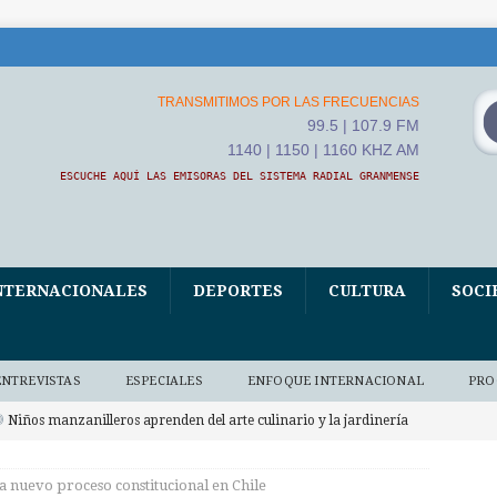
TRANSMITIMOS POR LAS FRECUENCIAS
99.5 | 107.9 FM
1140 | 1150 | 1160 KHZ AM
ESCUCHE AQUÍ LAS EMISORAS DEL SISTEMA RADIAL GRANMENSE
NTERNACIONALES
DEPORTES
CULTURA
SOCI
ENTREVISTAS
ESPECIALES
ENFOQUE INTERNACIONAL
PRO
Niños manzanilleros aprenden del arte culinario y la jardinería
O BAJO DEMANDA
 nuevo proceso constitucional en Chile
xposición fotográfica El Fidel que yo conocí, homenaje de Ana