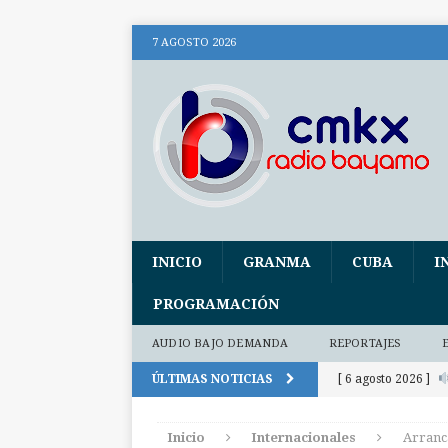
7 AGOSTO 2026
INICIO
GRANMA
CUBA
I
PROGRAMACIÓN
AUDIO BAJO DEMANDA
REPORTAJES
ÚLTIMAS NOTICIAS
[ 6 agosto 2026 ]
(+ audio)
AUDI
Inicio
Internacionales
Arranca
[ 6 agosto 2026 ]
E