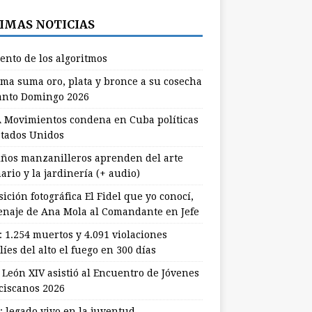
IMAS NOTICIAS
lento de los algoritmos
ma suma oro, plata y bronce a su cosecha
anto Domingo 2026
 Movimientos condena en Cuba políticas
stados Unidos
ños manzanilleros aprenden del arte
ario y la jardinería (+ audio)
ición fotográfica El Fidel que yo conocí,
naje de Ana Mola al Comandante en Jefe
: 1.254 muertos y 4.091 violaciones
líes del alto el fuego en 300 días
 León XIV asistió al Encuentro de Jóvenes
ciscanos 2026
: legado vivo en la juventud