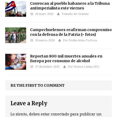
Convocan al pueblo habanero a la Tribuna
antimperialista este viernes
20 mayo 2026
Tomado de Granma
Campechuelenses reafirman compromiso
con la defensa de la Patria (+ fotos)
20 marzo 2026
Por Evelin Arias Tortoza
Reportan 800 mil muertes anuales en
Europa por consumo de alcohol
27 diciembre 2025
Por Prensa Latina (PL)
BE THE FIRST TO COMMENT
Leave a Reply
Lo siento, debes estar
conectado
para publicar un