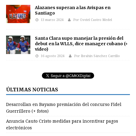
Alazanes superan a las Avispas en
Santiago
13 marzo 2024
Por Osviel Castro Medel
Santa Clara supo manejar la presión del
debut en la WLLS, dice manager cubano (+
video)
16 agosto 2024
Por Ibrahín Sánchez Carrillo
ÚLTIMAS NOTICIAS
Desarrollan en Bayamo premiación del concurso Fidel
Guerrillero (+ fotos)
Anuncia Cauto Cristo medidas para incentivar pagos
electrónicos