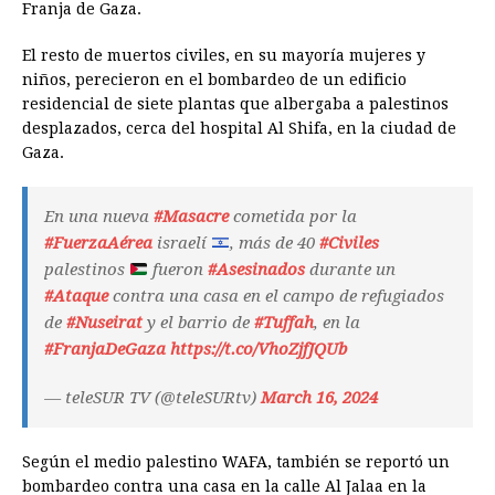
Franja de Gaza.
El resto de muertos civiles, en su mayoría mujeres y
niños, perecieron en el bombardeo de un edificio
residencial de siete plantas que albergaba a palestinos
desplazados, cerca del hospital Al Shifa, en la ciudad de
Gaza.
En una nueva
#Masacre
cometida por la
#FuerzaAérea
israelí
, más de 40
#Civiles
palestinos
fueron
#Asesinados
durante un
#Ataque
contra una casa en el campo de refugiados
de
#Nuseirat
y el barrio de
#Tuffah
, en la
#FranjaDeGaza
https://t.co/VhoZjfJQUb
— teleSUR TV (@teleSURtv)
March 16, 2024
Según el medio palestino WAFA, también se reportó un
bombardeo contra una casa en la calle Al Jalaa en la