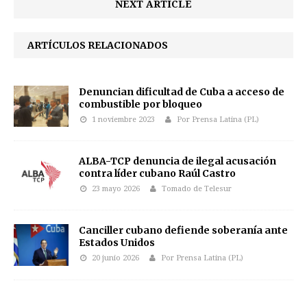
NEXT ARTICLE
ARTÍCULOS RELACIONADOS
Denuncian dificultad de Cuba a acceso de
combustible por bloqueo
1 noviembre 2023
Por Prensa Latina (PL)
ALBA-TCP denuncia de ilegal acusación
contra líder cubano Raúl Castro
23 mayo 2026
Tomado de Telesur
Canciller cubano defiende soberanía ante
Estados Unidos
20 junio 2026
Por Prensa Latina (PL)