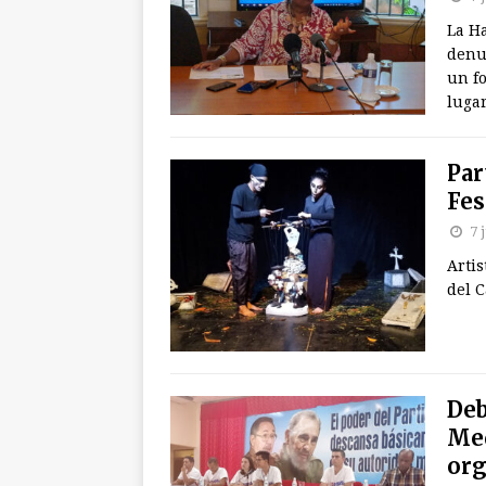
La Ha
denu
un f
lugar
Par
Fes
7 
Artis
del C
Deb
Med
org