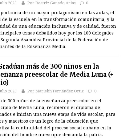
julio 2023
Por Beatriz Ganado Arias
0
mportancia de un mayor protagonismo en las aulas, el
 de la escuela en la transformación comunitaria, y la
sidad de una educación inclusiva y de calidad, fueron
rincipales temas debatidos hoy por los 100 delegados
a Segunda Asamblea Provincial de la Federación de
diantes de la Enseñanza Media.
radúan más de 300 niños en la
eñanza preescolar de Media Luna (+
io)
julio 2023
Por Marielín Fernández Ortiz
0
de 300 niños de la enseñanza preescolar en el
cipio de Media Luna, recibieron el diploma de
uados e inician una nueva etapa de vida escolar, para
es y maestros es un logro de la educación que
tiza la continuidad del proceso social cubano en la
ación del hombre nuevo que demanda la patria.