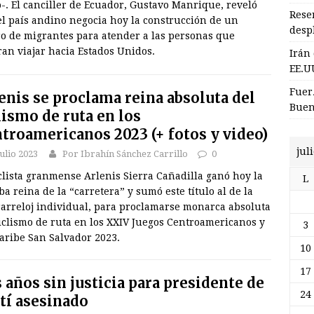
-. El canciller de Ecuador, Gustavo Manrique, reveló
Rese
el país andino negocia hoy la construcción de un
desp
ro de migrantes para atender a las personas que
an viajar hacia Estados Unidos.
Irán
EE.U
Fuer
enis se proclama reina absoluta del
Buen
lismo de ruta en los
troamericanos 2023 (+ fotos y video)
jul
julio 2023
Por Ibrahín Sánchez Carrillo
0
clista granmense Arlenis Sierra Cañadilla ganó hoy la
L
a reina de la “carretera” y sumó este título al de la
rarreloj individual, para proclamarse monarca absoluta
iclismo de ruta en los XXIV Juegos Centroamericanos y
3
aribe San Salvador 2023.
10
17
 años sin justicia para presidente de
24
tí asesinado