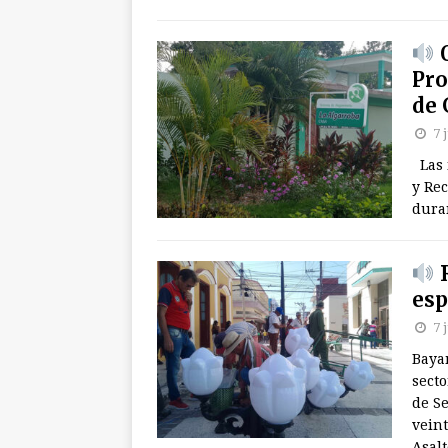
O
Pro
de 
7 
Las 
y Re
dura
R
esp
7 
Baya
secto
de S
veint
Asalt