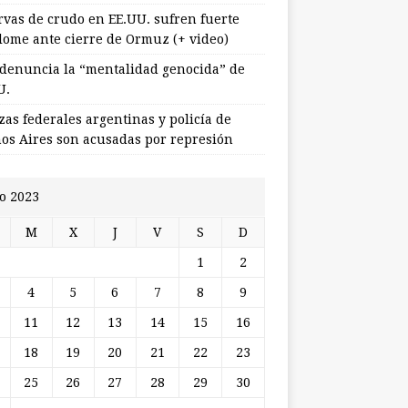
rvas de crudo en EE.UU. sufren fuerte
lome ante cierre de Ormuz (+ video)
 denuncia la “mentalidad genocida” de
U.
zas federales argentinas y policía de
os Aires son acusadas por represión
io 2023
M
X
J
V
S
D
1
2
4
5
6
7
8
9
11
12
13
14
15
16
18
19
20
21
22
23
25
26
27
28
29
30