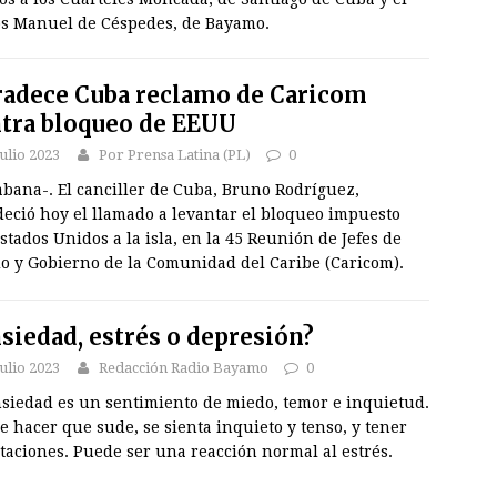
os Manuel de Céspedes, de Bayamo.
adece Cuba reclamo de Caricom
tra bloqueo de EEUU
julio 2023
Por Prensa Latina (PL)
0
bana-. El canciller de Cuba, Bruno Rodríguez,
deció hoy el llamado a levantar el bloqueo impuesto
stados Unidos a la isla, en la 45 Reunión de Jefes de
do y Gobierno de la Comunidad del Caribe (Caricom).
siedad, estrés o depresión?
julio 2023
Redacción Radio Bayamo
0
nsiedad es un sentimiento de miedo, temor e inquietud.
 hacer que sude, se sienta inquieto y tenso, y tener
taciones. Puede ser una reacción normal al estrés.