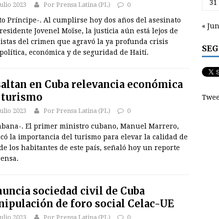
31
julio 2023
Por Prensa Latina (PL)
0
o Príncipe-. Al cumplirse hoy dos años del asesinato
« Ju
residente Jovenel Moïse, la justicia aún está lejos de
istas del crimen que agravó la ya profunda crisis
SEG
política, económica y de seguridad de Haití.
altan en Cuba relevancia económica
 turismo
Twee
julio 2023
Por Prensa Latina (PL)
0
abana-. El primer ministro cubano, Manuel Marrero,
có la importancia del turismo para elevar la calidad de
de los habitantes de este país, señaló hoy un reporte
rensa.
uncia sociedad civil de Cuba
ipulación de foro social Celac-UE
julio 2023
Por Prensa Latina (PL)
0