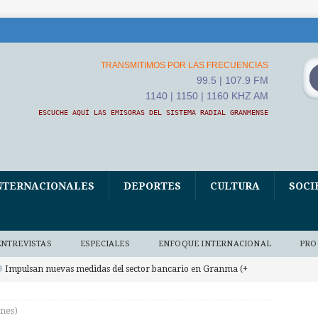
TRANSMITIMOS POR LAS FRECUENCIAS
99.5 | 107.9 FM
1140 | 1150 | 1160 KHZ AM
ESCUCHE AQUÍ LAS EMISORAS DEL SISTEMA RADIAL GRANMENSE
NTERNACIONALES
DEPORTES
CULTURA
SOCI
ENTREVISTAS
ESPECIALES
ENFOQUE INTERNACIONAL
PRO
Impulsan nuevas medidas del sector bancario en Granma (+
 BAJO DEMANDA
rnes)
Convoca ETECSA en Granma a una Feria digital por la