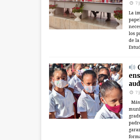
7 
La i
papel
nece
los p
de l
Estu
G
ens
aud
7 
Más 
muni
grad
padr
garan
form