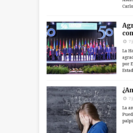
Carl
Agr
con
7 
La Ha
agra
por E
Esta
¿An
7 
La a
Puede
palpi