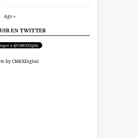
n
Ago »
UIR EN TWITTER
ts by CMKXDigital