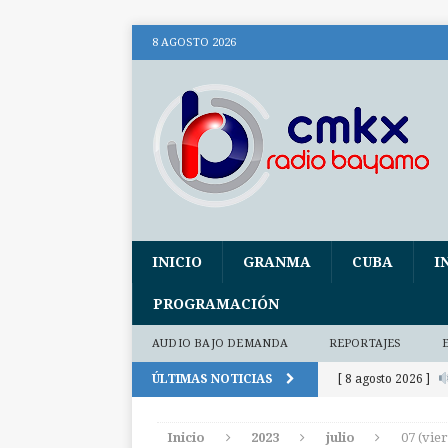
8 AGOSTO 2026
INICIO
GRANMA
CUBA
I
PROGRAMACIÓN
AUDIO BAJO DEMANDA
REPORTAJES
ÚLTIMAS NOTICIAS
[ 8 agosto 2026 ]
audio)
AUDIO
Inicio
2023
julio
07 (vie
[ 8 agosto 2026 ]