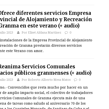
frece diferentes servicios Empresa
vincial de Alojamiento y Recreación
Granma en este verano (+ audio)
julio 2023
Por Eliset Aldana Martínez
0
instalaciones de la Empresa Provincial de Alojamiento
creación de Granma prestarán diversos servicios
nte este Verano con amor.
eanima Servicios Comunales
acios públicos granmenses (+ audio)
julio 2023
Por Roberto Alberto Mesa Matos
0
mo.- Convencidos que resta mucho por hacer en un
r de amplio impacto social, el colectivo de trabajadores
ervicios Comunales de Granma ejecuta más de una
ena de tareas como saludo al aniversario 70 de los
os a los Cuarteles Moncada, de Santiago de Cuba y el