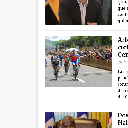
Quito
que 
cent
quier
Arl
cic
Cen
7 
La ci
prueb
cont
del c
del C
Dos
Hai