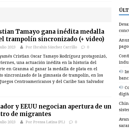
ÚLT
udio)
AUDIO BAJO DEMANDA
hina entrega a Cuba nuevo donativo de sistemas fotovoltaicos
Desa
stian Tamayo gana inédita medalla
concu
el trampolín sincronizado (+ video)
vanza campaña de intensificación contra sarampión en Brasil
Anun
pago
julio 2023
Por Ibrahín Sánchez Carrillo
0
NALES
Cont
ayamés Cristian Oscar Tamayo Rodríguez protagonizó,
esarrollan en Bayamo premiación del concurso Fidel Guerrillero
indu
viernes, una actuación inédita en la historia del
NMA
te en Granma al ganar la medalla de plata en el
Im
o sincronizado de la gimnasia de trampolín, en los
banc
nuncia Cauto Cristo medidas para incentivar pagos electrónicos
 Juegos Centroamericanos y del Caribe San Salvador
Co
digit
ontinúa proceso inversionista de la industria arrocera en Granma
Chin
ador y EEUU negocian apertura de un
siste
tro de migrantes
Avan
julio 2023
Por Prensa Latina (PL)
0
sara