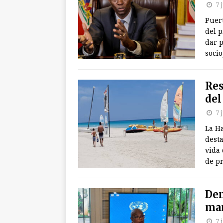
7 
Puert
del p
dar p
socio
Res
del
7 
La H
desta
vida 
de p
Den
man
7 