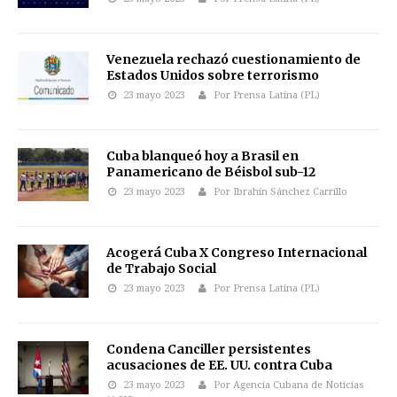
Venezuela rechazó cuestionamiento de
Estados Unidos sobre terrorismo
23 mayo 2023
Por Prensa Latina (PL)
Cuba blanqueó hoy a Brasil en
Panamericano de Béisbol sub-12
23 mayo 2023
Por Ibrahín Sánchez Carrillo
Acogerá Cuba X Congreso Internacional
de Trabajo Social
23 mayo 2023
Por Prensa Latina (PL)
Condena Canciller persistentes
acusaciones de EE. UU. contra Cuba
23 mayo 2023
Por Agencia Cubana de Noticias