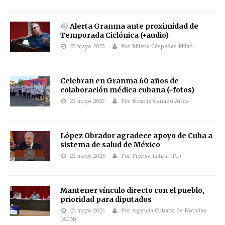
Alerta Granma ante proximidad de
Temporada Ciclónica (+audio)
23 mayo 2023
Por Milena Céspedes Milán
Celebran en Granma 60 años de
colaboración médica cubana (+fotos)
23 mayo 2023
Por Beatriz Ganado Arias
López Obrador agradece apoyo de Cuba a
sistema de salud de México
23 mayo 2023
Por Prensa Latina (PL)
Mantener vínculo directo con el pueblo,
prioridad para diputados
23 mayo 2023
Por Agencia Cubana de Noticias
(ACN)