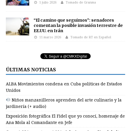
1 julio 2026
Tomado de Granma
“El camino que seguimos”: senadores
comentan la posible invasión terrestre de
EE.UU. en Irán
11 marzo 2026
Tomado de RT en Español
ÚLTIMAS NOTICIAS
ALBA Movimientos condena en Cuba políticas de Estados
Unidos
Niños manzanilleros aprenden del arte culinario y la
jardinería (+ audio)
Exposición fotográfica El Fidel que yo conocí, homenaje de
Ana Mola al Comandante en Jefe