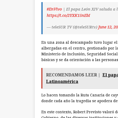
#EnVivo
| El papa León XIV saluda a l
https://t.co/2YXK15nEbI
— teleSUR TV (@teleSURtv)
June 12, 2
En una zona al descampado tuvo lugar el 
albergadas en el centro, gestionado por l
Ministerio de Inclusión, Seguridad Socia
básicas y se da orientación a las personas
RECOMENDAMOS LEER |
El papa
Latinoamérica
Lo hacen tomando la Ruta Canaria de cayu
donde cada año la tragedia se apodera de
En este contexto, Robert Previsto valoró d
Gobierno, de las diversas instituciones 