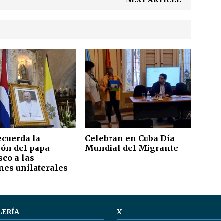
NEXT ARTICLE
ecuerda la
Celebran en Cuba Día
ión del papa
Mundial del Migrante
sco a las
nes unilaterales
LERÍA
X