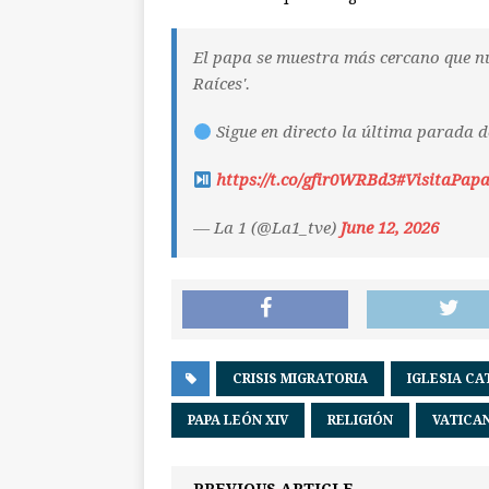
El papa se muestra más cercano que nu
Raíces'.
Sigue en directo la última parada de
https://t.co/gfir0WRBd3
#VisitaPap
— La 1 (@La1_tve)
June 12, 2026
CRISIS MIGRATORIA
IGLESIA CA
PAPA LEÓN XIV
RELIGIÓN
VATICA