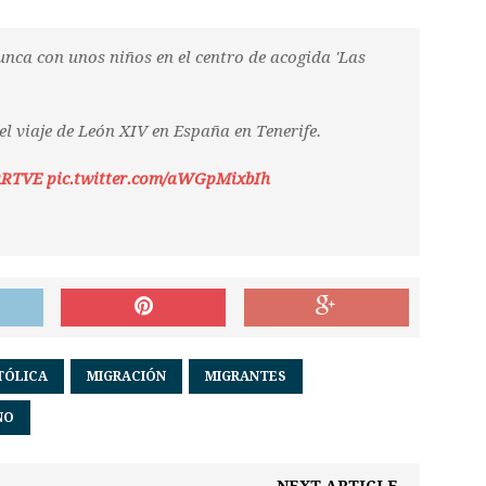
nca con unos niños en el centro de acogida 'Las
l viaje de León XIV en España en Tenerife.
aRTVE
pic.twitter.com/aWGpMixbIh
TÓLICA
MIGRACIÓN
MIGRANTES
NO