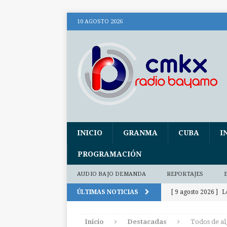
10 AGOSTO 2026
INICIO
GRANMA
CUBA
I
PROGRAMACIÓN
AUDIO BAJO DEMANDA
REPORTAJES
ÚLTIMAS NOTICIAS
[ 9 agosto 2026 ]
L
INTERNACIO
Inicio
Destacadas
Todos de al
[ 9 agosto 2026 ]
C