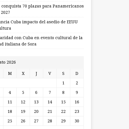
 conquista 70 plazas para Panamericanos
 2027
ncia Cuba impacto del asedio de EEUU
ultura
daridad con Cuba en evento cultural de la
ad italiana de Sora
sto 2026
M
X
J
V
S
D
1
2
4
5
6
7
8
9
11
12
13
14
15
16
18
19
20
21
22
23
25
26
27
28
29
30