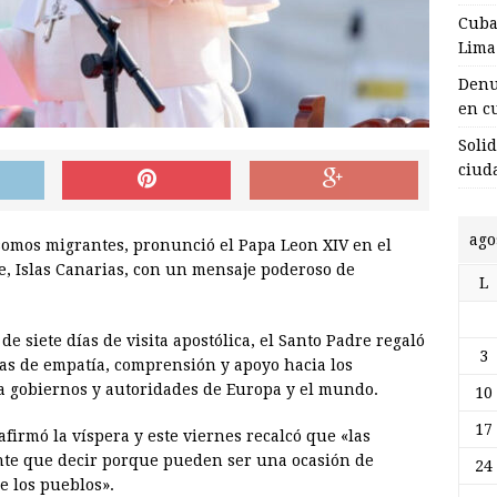
Cuba
Lima
Denu
en c
Soli
ciud
ago
somos migrantes, pronunció el Papa Leon XIV en el
fe, Islas Canarias, con un mensaje poderoso de
L
e siete días de visita apostólica, el Santo Padre regaló
3
as de empatía, comprensión y apoyo hacia los
a gobiernos y autoridades de Europa y el mundo.
10
17
firmó la víspera y este viernes recalcó que «las
nte que decir porque pueden ser una ocasión de
24
 los pueblos».