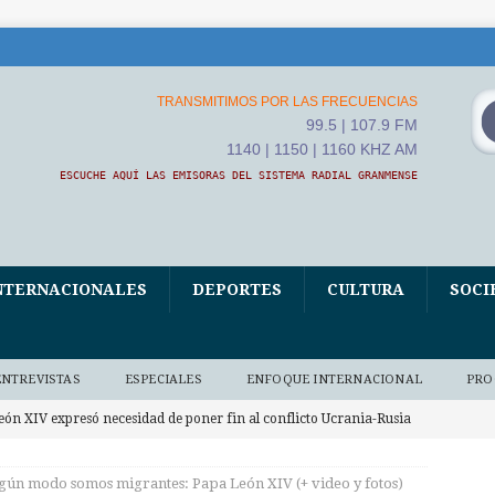
TRANSMITIMOS POR LAS FRECUENCIAS
99.5 | 107.9 FM
1140 | 1150 | 1160 KHZ AM
ESCUCHE AQUÍ LAS EMISORAS DEL SISTEMA RADIAL GRANMENSE
NTERNACIONALES
DEPORTES
CULTURA
SOCI
ENTREVISTAS
ESPECIALES
ENFOQUE INTERNACIONAL
PRO
eón XIV expresó necesidad de poner fin al conflicto Ucrania-Rusia
NALES
gún modo somos migrantes: Papa León XIV (+ video y fotos)
hina acelerará la integración de la IA en sus Fuerzas Armadas