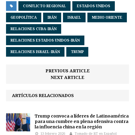
CONFLICTO REGIONAL
ESTADOS UNIDOS
GEOPOLÍTICA
IRÁN
ISRAEL
MEDIO ORIENTE
RELACIONES CUBA-IRÁN
RELACIONES ESTADOS UNIDOS-IRÁN
RELACIONES ISRAEL-IRÁN
TRUMP
PREVIOUS ARTICLE
NEXT ARTICLE
ARTÍCULOS RELACIONADOS
Trump convoca a líderes de Latinoamérica
para una cumbre en plena ofensiva contra
la influencia china en la región
13 febrero 2026
Tomado de RT en Español