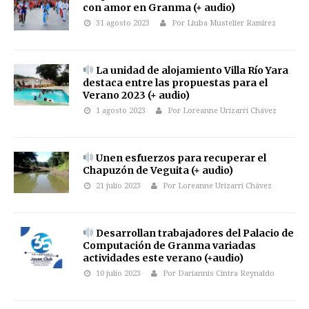
con amor en Granma (+ audio)
31 agosto 2023
Por Liuba Mustelier Ramirez
La unidad de alojamiento Villa Río Yara
destaca entre las propuestas para el
Verano 2023 (+ audio)
1 agosto 2023
Por Loreanne Urizarri Chávez
Unen esfuerzos para recuperar el
Chapuzón de Veguita (+ audio)
21 julio 2023
Por Loreanne Urizarri Chávez
Desarrollan trabajadores del Palacio de
Computación de Granma variadas
actividades este verano (+audio)
10 julio 2023
Por Dariannis Cintra Reynaldo