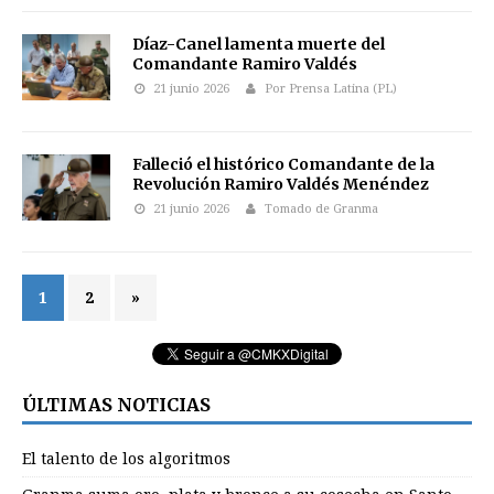
Díaz-Canel lamenta muerte del
Comandante Ramiro Valdés
21 junio 2026
Por Prensa Latina (PL)
Falleció el histórico Comandante de la
Revolución Ramiro Valdés Menéndez
21 junio 2026
Tomado de Granma
1
2
»
ÚLTIMAS NOTICIAS
El talento de los algoritmos