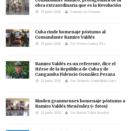
Comandante Ramiro, protagonista de la
obra extraordinaria que es la Revolución
23 junio 2026
Tomado de Granma
Cuba rinde homenaje póstumo al
Comandante Ramiro Valdés
23 junio 2026
Por Prensa Latina (PL)
Ramiro Valdés es un referente, dice el
Héroe de la República de Cuba y de
Cangamba Fidencio González Peraza
23 junio 2026
Por Orlando Fombellida Claro
Rinden granmenses homenaje póstumo a
Ramiro Valdés Menéndez (+ fotos)
23 junio 2026
Por Rafael Traba Bordón