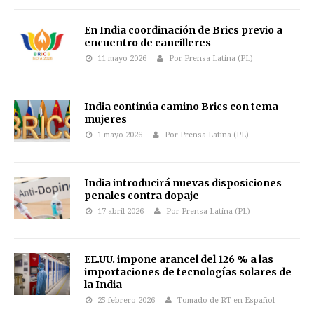
En India coordinación de Brics previo a
encuentro de cancilleres
11 mayo 2026
Por Prensa Latina (PL)
India continúa camino Brics con tema
mujeres
1 mayo 2026
Por Prensa Latina (PL)
India introducirá nuevas disposiciones
penales contra dopaje
17 abril 2026
Por Prensa Latina (PL)
EE.UU. impone arancel del 126 % a las
importaciones de tecnologías solares de
la India
25 febrero 2026
Tomado de RT en Español